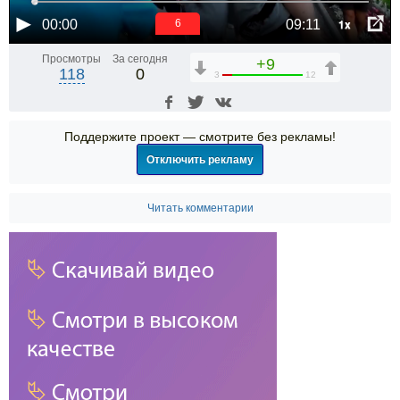
1x
00:00
09:11
6
Просмотры
За сегодня
+9
118
0
3
12
Поддержите проект — смотрите без рекламы!
Отключить рекламу
Читать комментарии