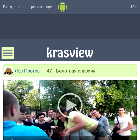
Вход
или
регистрация
18+
Лев Против
—
47 - Болотная анархия