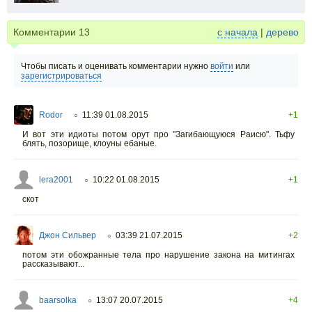
Комментарии
13
с начала
|
дерево
Чтобы писать и оценивать комментарии нужно
войти
или
зарегистрироваться
Rodor
11:39 01.08.2015
+1
○
И вот эти идиоты потом орут про "Загибающуюся Раисю". Тьфу
блять, позорище, клоуны ебаные.
lera2001
10:22 01.08.2015
+1
○
скот
Джон Сильвер
03:39 21.07.2015
+2
○
потом эти обожранные тела про нарушение закона на митингах
рассказывают...
baarsolka
13:07 20.07.2015
+4
○