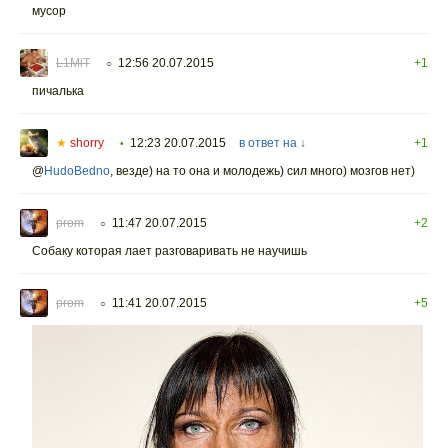
мусор
L1MiT
12:56 20.07.2015
+1
○
пичалька
★
shorry
12:23 20.07.2015
в ответ на ↓
+1
•
@
HudoBedno
,
везде) на то она и молодежь) сил много) мозгов нет)
prom
11:47 20.07.2015
+2
○
Собаку которая лает разговаривать не научишь
prom
11:41 20.07.2015
+5
○