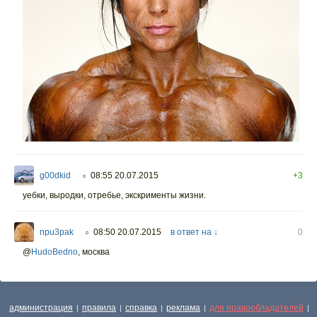
g00dkid
08:55 20.07.2015
+3
○
уебки, выродки, отребье, экскрименты жизни.
npu3pak
08:50 20.07.2015
в ответ на ↓
0
○
@
HudoBedno
,
москва
администрация
правила
справка
реклама
для правообладателей
|
|
|
|
|