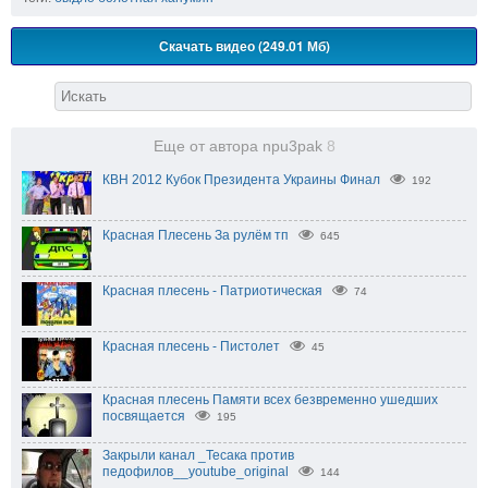
Скачать видео (249.01 Мб)
Еще от автора npu3pak
8
КВН 2012 Кубок Президента Украины Финал
192
Красная Плесень За рулём тп
645
Красная плесень - Патриотическая
74
Красная плесень - Пистолет
45
Красная плесень Памяти всех безвременно ушедших
посвящается
195
Закрыли канал _Тесака против
педофилов__youtube_original
144