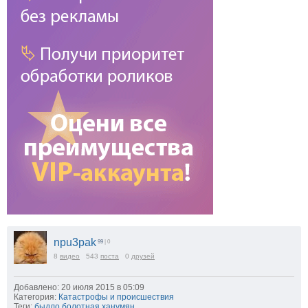
npu3pak
99
| 0
8
видео
543
поста
0
друзей
Добавлено: 20 июля 2015 в 05:09
Категория:
Катастрофы и происшествия
Теги:
быдло болотная ханумян