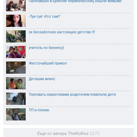
Пропавших в Брянске первоклассниц нашли живыми
-Тук-тук! -Кто там?
эх беззаботное настоящее детство !!!
учитель по бизнесу)
Жесточайший прикол
Детишки млин)
Торговать наркотиками родителям помогали дети
ТП и гопник
Еще от автора TheKolhoz
2171