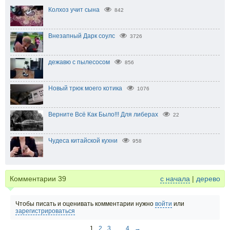
Колхоз учит сына
842
Внезапный Дарк соулс
3726
дежавю с пылесосом
856
Новый трюк моего котика
1076
Верните Всё Как Было!!! Для либерах
22
Чудеса китайской кухни
958
Комментарии
39
с начала
|
дерево
Чтобы писать и оценивать комментарии нужно
войти
или
зарегистрироваться
1
2
3
...
4
→