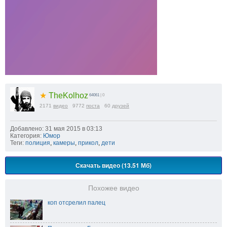
★
TheKolhoz
64061
| 0
2171
видео
9772
поста
60
друзей
Добавлено: 31 мая 2015 в 03:13
Категория:
Юмор
Теги:
полиция
,
камеры
,
прикол
,
дети
Скачать видео (13.51 Мб)
Похожее видео
коп отсрелил палец