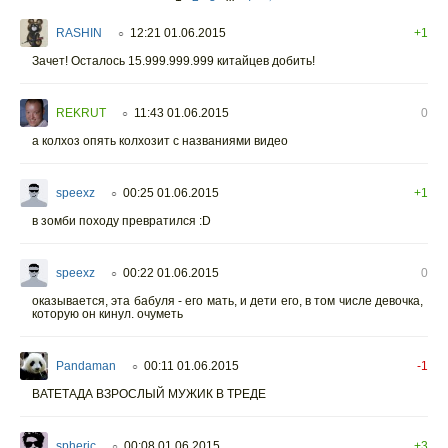
RASHIN
12:21 01.06.2015
+1
○
Зачет! Осталось 15.999.999.999 китайцев добить!
REKRUT
11:43 01.06.2015
0
○
а колхоз опять колхозит с названиями видео
speexz
00:25 01.06.2015
+1
○
в зомби походу превратился :D
speexz
00:22 01.06.2015
0
○
оказывается, эта бабуля - его мать, и дети его, в том числе девочка,
которую он кинул. очуметь
Pandaman
00:11 01.06.2015
-1
○
ВАТЕТАДА ВЗРОСЛЫЙ МУЖИК В ТРЕДЕ
spheric
00:08 01.06.2015
+3
○