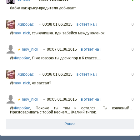
бабка как крысу-вредителя добивает
Жиробас
00:08 01.06.2015
в ответ на ↓
0
○
@
moy_nick
,
ссыкунишка. иди забейся между коленок
★
moy_nick
00:07 01.06.2015
в ответ на ↓
0
○
@
Жиробас
,
Я же говорю ты досих пор в 6 классе....
Жиробас
00:06 01.06.2015
в ответ на ↓
0
○
@
moy_nick
,
че зассал?
★
moy_nick
00:05 01.06.2015
в ответ на ↓
0
○
@
Жиробас
,
Похоже ты там и остался... Ты конченый...
Иразговаривать с тобой неочем... Жалкий типок.
Ранее