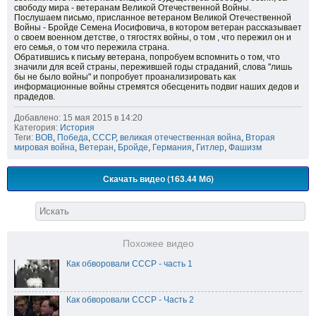
свободу мира - ветеранам Великой Отечественной Войны.
Послушаем письмо, присланное ветераном Великой Отечественной
Войны - Бройде Семена Иосифовича, в котором ветеран рассказывает
о своем военном детстве, о тягостях войны, о том , что пережил он и
его семья, о том что пережила страна.
Обратившись к письму ветерана, попробуем вспомнить о том, что
значили для всей страны, пережившей годы страданий, слова "лишь
бы не было войны" и попробует проанализировать как
информационные войны стремятся обесценить подвиг наших дедов и
прадедов.
Добавлено: 15 мая 2015 в 14:20
Категория:
История
Теги:
ВОВ
,
Победа
,
СССР
,
великая отечественная война
,
Вторая
мировая война
,
Ветеран
,
Бройде
,
Германия
,
Гитлер
,
Фашизм
Скачать видео (163.44 Мб)
Похожее видео
Как обворовали СССР - часть 1
Как обворовали СССР - Часть 2