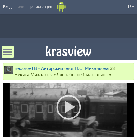
Вход
или
регистрация
18+
БесогонТВ - Авторский блог Н.С. Михалкова
33
Никита Михалков. «Лишь бы не было войны»