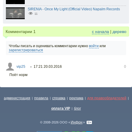
SIRENIA - Once My Light (Official Video) Napalm Records
11
Комментарии
1
с начала
|
дерево
Чтобы писать и оценивать комментарии нужно
войти
или
зарегистрироваться
vip25
17:21 20.03.2016
0
○
Поёт норм
администрация
правила
справка
реклама
для правообладателей
|
|
|
|
|
оплата VIP
блог
|
Инфон
© 2008-2026 ООО «
»