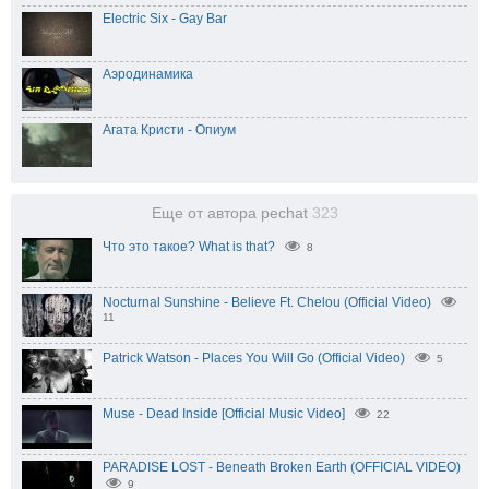
Electric Six - Gay Bar
Аэродинамика
Агата Кристи - Опиум
Еще от автора pechat
323
Что это такое? What is that?
8
Nocturnal Sunshine - Believe Ft. Chelou (Official Video)
11
Patrick Watson - Places You Will Go (Official Video)
5
Muse - Dead Inside [Official Music Video]
22
PARADISE LOST - Beneath Broken Earth (OFFICIAL VIDEO)
9