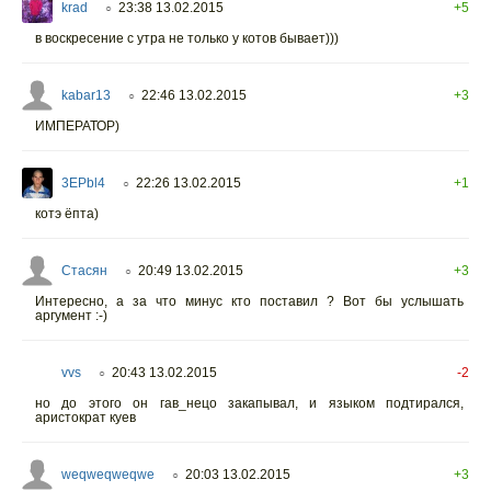
krad
23:38 13.02.2015
+5
○
в воскресение с утра не только у котов бывает)))
kabar13
22:46 13.02.2015
+3
○
ИМПЕРАТОР)
3EPbl4
22:26 13.02.2015
+1
○
котэ ёпта)
Стасян
20:49 13.02.2015
+3
○
Интересно, а за что минус кто поставил ? Вот бы услышать
аргумент :-)
vvs
20:43 13.02.2015
-2
○
но до этого он гав_нецо закапывал, и языком подтирался,
аристократ куев
weqweqweqwe
20:03 13.02.2015
+3
○