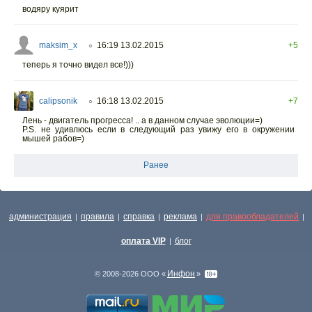
водяру куярит
maksim_x
16:19 13.02.2015
+5
○
теперь я точно видел все!)))
calipsonik
16:18 13.02.2015
+7
○
Лень - двигатель прогресса! .. а в данном случае эволюции=)
P.S. не удивлюсь если в следующий раз увижу его в окружении
мышей рабов=)
Ранее
администрация
правила
справка
реклама
для правообладателей
|
|
|
|
|
оплата VIP
блог
|
Инфон
© 2008-2026 ООО «
»