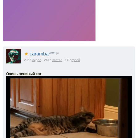
★
caramba
42461
| 0
2365
видео
2616
постов
14
друзей
Очень ленивый кот