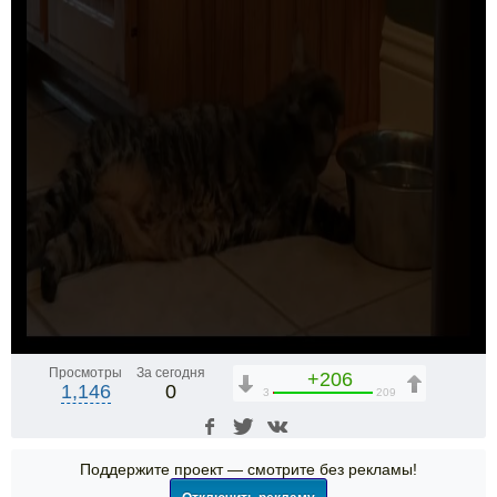
Просмотры
За сегодня
+206
1,146
0
3
209
Поддержите проект — смотрите без рекламы!