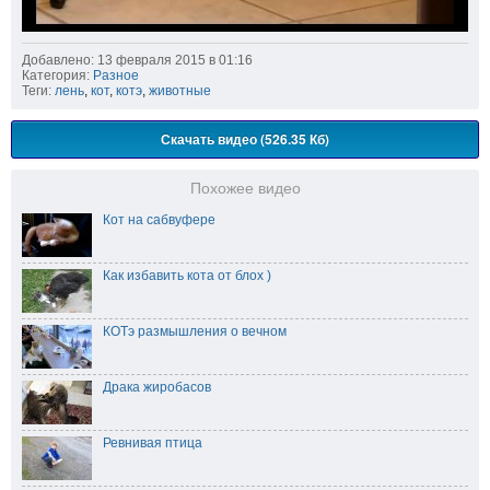
Добавлено: 13 февраля 2015 в 01:16
Категория:
Разное
Теги:
лень
,
кот
,
котэ
,
животные
Скачать видео (526.35 Кб)
Похожее видео
Кот на сабвуфере
Как избавить кота от блох )
КОТэ размышления о вечном
Драка жиробасов
Ревнивая птица