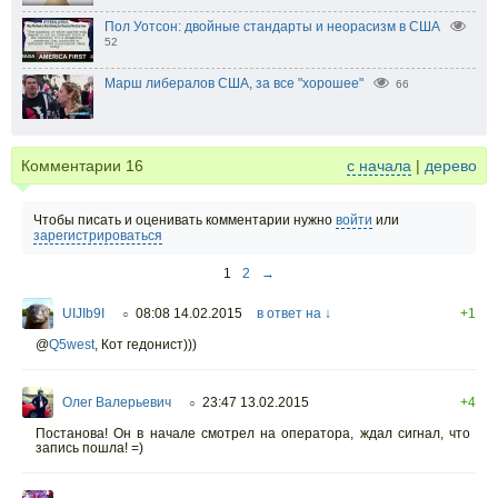
Пол Уотсон: двойные стандарты и неорасизм в США
52
Марш либералов США, за все "хорошее"
66
Комментарии
16
с начала
|
дерево
Чтобы писать и оценивать комментарии нужно
войти
или
зарегистрироваться
1
2
→
UIJIb9I
08:08 14.02.2015
в ответ на ↓
+1
○
@
Q5west
,
Кот гедонист)))
Олег Валерьевич
23:47 13.02.2015
+4
○
Постанова! Он в начале смотрел на оператора, ждал сигнал, что
запись пошла! =)