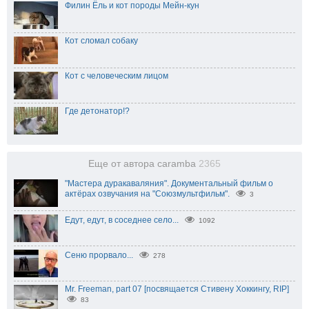
Филин Ёль и кот породы Мейн-кун
Кот сломал собаку
Кот с человеческим лицом
Где детонатор!?
Еще от автора caramba
2365
"Мастера дуракаваляния". Документальный фильм о
актёрах озвучания на "Союзмультфильм".
3
Едут, едут, в соседнее село...
1092
Сеню прорвало...
278
Mr. Freeman, part 07 [посвящается Стивену Хоккингу, RIP]
83