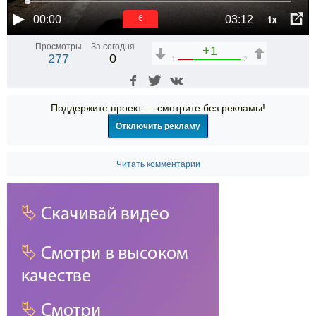
1x
00:00
03:12
6
Просмотры
За сегодня
+1
277
0
1
2
Поддержите проект — смотрите без рекламы!
Отключить рекламу
Читать комментарии