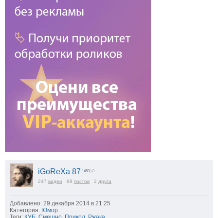
iGoReXa 87
1453
| 0
247
видео
98
постов
2
друга
Добавлено: 29 декабря 2014 в 21:25
Категория:
Юмор
Теги:
КУБ
,
Смешно
,
Прикол
,
Ржака