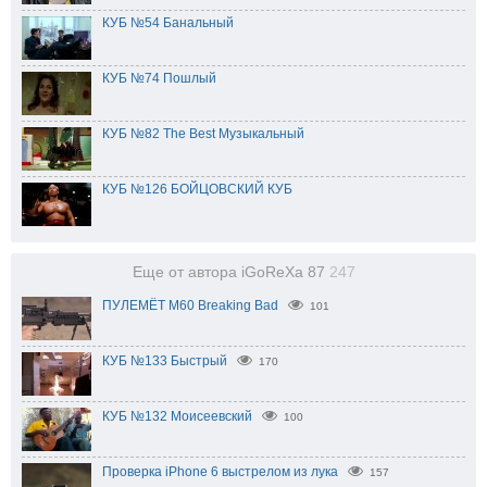
КУБ №54 Банальный
КУБ №74 Пошлый
КУБ №82 The Best Музыкальный
КУБ №126 БОЙЦОВСКИЙ КУБ
Еще от автора iGoReXa 87
247
ПУЛЕМЁТ M60 Breaking Bad
101
КУБ №133 Быстрый
170
КУБ №132 Моисеевский
100
Проверка iPhone 6 выстрелом из лука
157