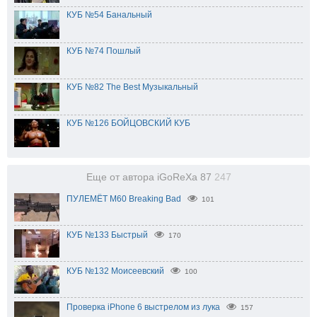
КУБ №54 Банальный
КУБ №74 Пошлый
КУБ №82 The Best Музыкальный
КУБ №126 БОЙЦОВСКИЙ КУБ
Еще от автора iGoReXa 87
247
ПУЛЕМЁТ M60 Breaking Bad
101
КУБ №133 Быстрый
170
КУБ №132 Моисеевский
100
Проверка iPhone 6 выстрелом из лука
157