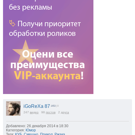
iGoReXa 87
1453
| 0
247
видео
98
постов
2
друга
Добавлено: 26 декабря 2014 в 18:30
Категория:
Юмор
Теги:
КУБ
,
Смешно
,
Прикол
,
Ржака