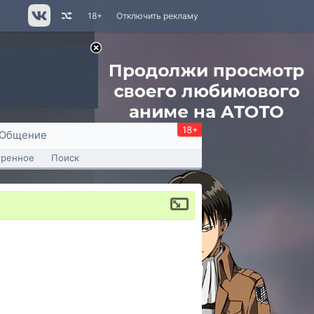
18+
Отключить рекламу
18+
Общение
тренное
Поиск