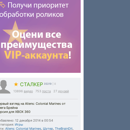
★
СТАЛКЕР
35319
| 0
13896
видео
753
поста
27
друзей
рвый взгляд на Aliens: Colonial Marines от
лега Брейна
ерсия для XBOX 360
бавлено: 12 декабря 2014 в 00:54
тегория:
Игры
ги:
Aliens: Colonial Marines
,
Шутер
,
TheBrainDit
,