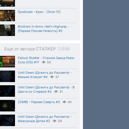
Syndicate - Крис - [Этап 15]
Brothers in Arms: Hell's Highway -
[Первая Плохая Новость] #5
Еще от автора СТАЛКЕР
13896
Fallout Shelter - Строим Завод Nuka-
Cola (iOS) #17
50
Until Dawn (Дожить до Рассвета) -
Маньяк Атакует #4
37
Until Dawn (Дожить до Рассвета) - В
Шахте со Стервой #3
31
ZOMBI - Первая Смерть #3
40
Until Dawn (Дожить до Рассвета) -
Мажорные Детки #2
29