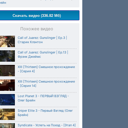
рейн
Скачать видео (336.82 Мб)
Похожее видео
Call of Juarez: Gunslinger | Ep.3 |
Старик Клэнтон
Call of Juarez: Gunslinger | Ep.13 |
Фрэнк Джеймс
XIII [Thirteen] Смешное прохождение
- [Серия 4]
XIII [Thirteen] Смешное прохождение
- [Серия 14]
Lost Planet 3 - ПЕРВЫЙ ВЗГЛЯД -
Олег Брейн
Sniper Elite 3 - Первый Взгляд (Олег
Брейн)
Syndicate - Успеть на Поезд - [Этап 4]