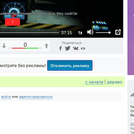
6
1x
37:15
Поделиться
0
0
0
Отключить рекламу
мотрите без рекламы!
с начала
|
дерево
о
войти
или
зарегистрироваться
Пе
О
В
До
Ка
Те