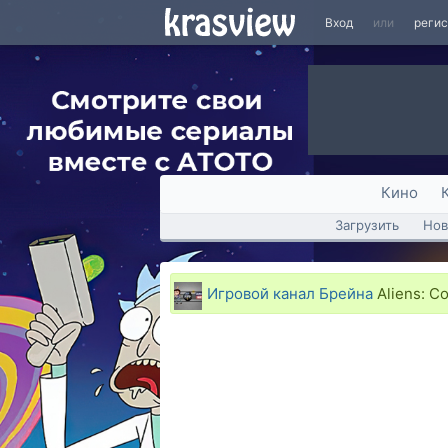
Вход
или
реги
Кино
Загрузить
Нов
Игровой канал Брейна
Aliens: C