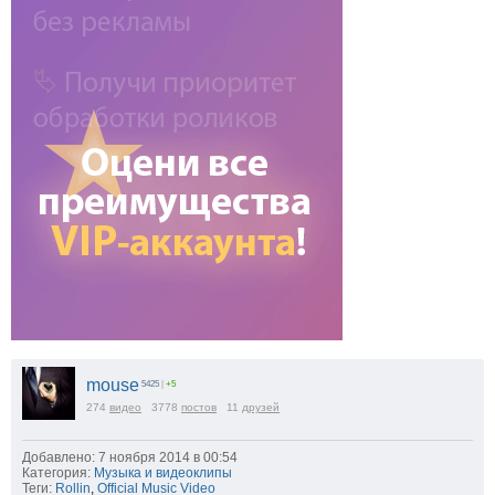
mouse
5425
|
+5
274
видео
3778
постов
11
друзей
Добавлено: 7 ноября 2014 в 00:54
Категория:
Музыка и видеоклипы
Теги:
Rollin
,
Official Music Video