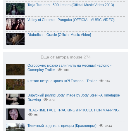
Tarja Turunen - 500 Letters (Official Music Video 2013)
Valley of Chrome - Pangako (OFFICIAL MUSIC VIDEO)
Diabolical - Oracle [Official Music Video]
Еще от автора mouse
274
Осторожно можно залипнуть на месяцы! Factorio -
Gameplay Trailer
189
и этого нету на красвью?! Factorio - Trailer
162
Вирусный ролик! Body Image by Jody Steel - A Timelapse
Drawing
373
REAL-TIME FACE TRACKING & PROJECTION MAPPING.
95
Типичный водитель приоры (Красноярск)
3644