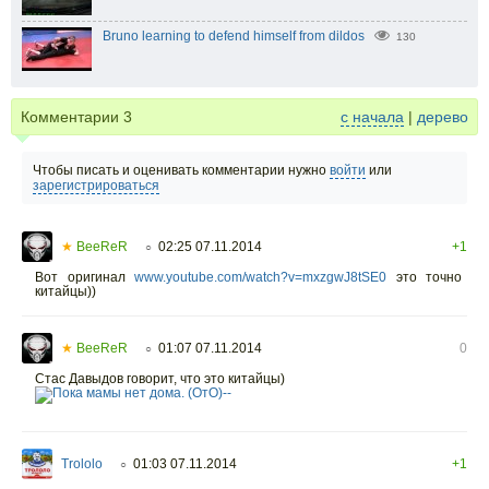
Bruno learning to defend himself from dildos
130
Комментарии
3
с начала
|
дерево
Чтобы писать и оценивать комментарии нужно
войти
или
зарегистрироваться
★
BeeReR
02:25 07.11.2014
+1
○
Вот оригинал
www.youtube.com/watch?v=mxzgwJ8tSE0
это точно
китайцы))
★
BeeReR
01:07 07.11.2014
0
○
Стас Давыдов говорит, что это китайцы)
Trololo
01:03 07.11.2014
+1
○