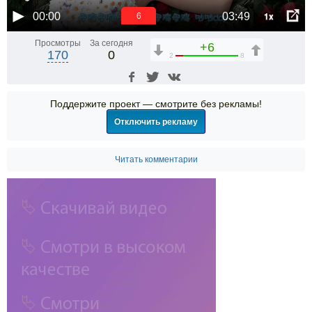
1x
00:00
03:49
6
Просмотры
За сегодня
+6
170
0
2
8
Поддержите проект — смотрите без рекламы!
Отключить рекламу
Читать комментарии