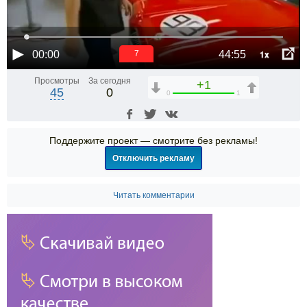
1x
00:00
44:55
6
Просмотры
За сегодня
+1
45
0
0
1
Поддержите проект — смотрите без рекламы!
Отключить рекламу
Читать комментарии