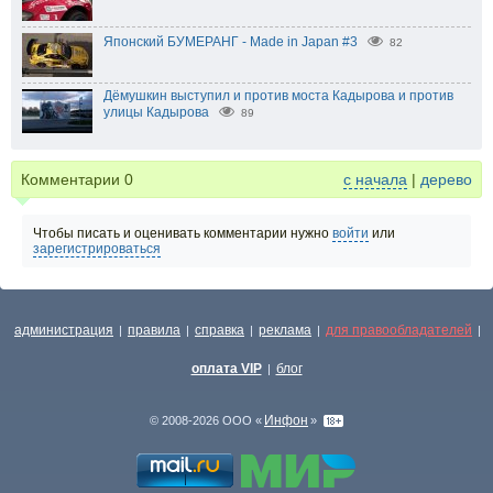
Японский БУМЕРАНГ - Made in Japan #3
82
Дёмушкин выступил и против моста Кадырова и против
улицы Кадырова
89
Комментарии
0
с начала
|
дерево
Чтобы писать и оценивать комментарии нужно
войти
или
зарегистрироваться
администрация
правила
справка
реклама
для правообладателей
|
|
|
|
|
оплата VIP
блог
|
Инфон
© 2008-2026 ООО «
»