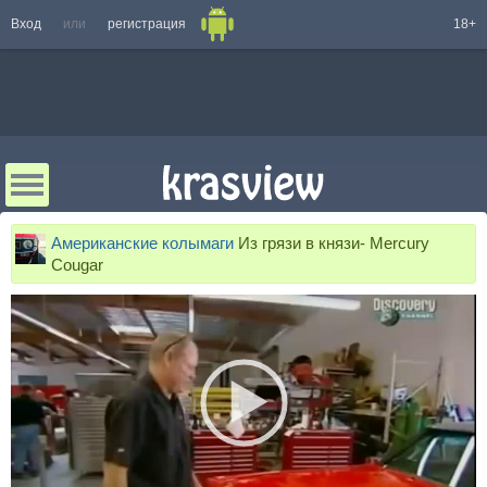
Вход
или
регистрация
18+
Американские колымаги
Из грязи в князи- Mercury
Cougar