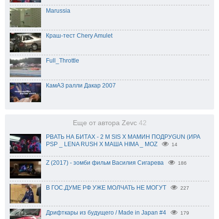
Marussia
Краш-тест Chery Amulet
Full_Throttle
КамАЗ ралли Дакар 2007
Еще от автора Zevc
42
РВАТЬ НА БИТАХ - 2 M SIS Х МАМИН ПОДРУGUN (ИРА
PSP _ LENA RUSH X МАША HIMA _ MOZ
14
Z (2017) - зомби фильм Василия Сигарева
186
В ГОС.ДУМЕ РФ УЖЕ МОЛЧАТЬ НЕ МОГУТ
227
Дрифткары из будущего / Made in Japan #4
179