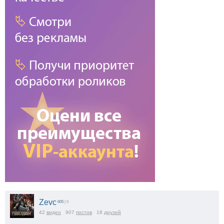
Zevc
605
| 0
42
видео
907
постов
18
друзей