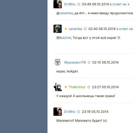
Dr.Who
03:49 06.10.2014
в ответ на ↓
○
@
caramba
,
да ёпт... я имел ввиду продолжитель
★
caramba
02:40 06.10.2014
в ответ н
○
@
Butcher
,
Тогда вот у этой всё норм! :))
ЖурналистТВ
02:15 06.10.2014
○
норм, пойдет.
★
TheKolhoz
23:27 05.10.2014
○
У каждой 4 школьницы такая срака!
Dr.Who
23:19 05.10.2014
○
Маловато!! Маловато будет! (с)