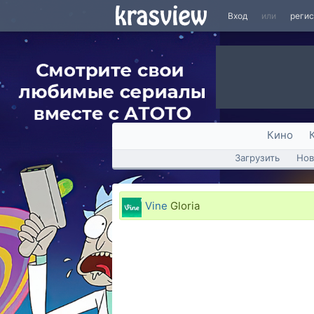
Вход
или
реги
Кино
Загрузить
Нов
Vine
Gloria