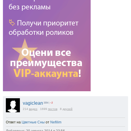
vagiclean
3354
|
−2
214
видео
1699
постов
8
друзей
Ответ на
Цветные Сны
от
Nefilim
Добавлено: 20 августа 2014 в 23:56