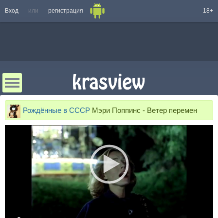
Вход
или
регистрация
18+
Рождённые в СССР
Мэри Поппинс - Ветер перемен