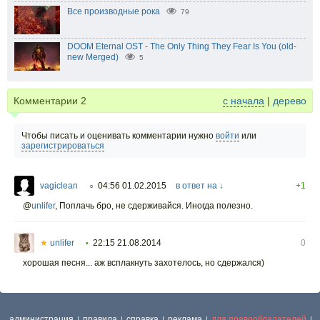
Все производные рока
79
DOOM Eternal OST - The Only Thing They Fear Is You (old-
new Merged)
5
Комментарии
2
с начала
|
дерево
Чтобы писать и оценивать комментарии нужно
войти
или
зарегистрироваться
vagiclean
04:56 01.02.2015
в ответ на ↓
+1
○
@
unlifer
,
Поплачь бро, не сдерживайся. Иногда полезно.
★
unlifer
22:15 21.08.2014
0
•
хорошая песня... аж всплакнуть захотелось, но сдержался)
администрация
правила
справка
реклама
для правообладателей
|
|
|
|
|