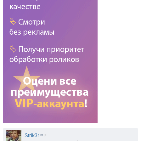
Strik3r
711
| 0