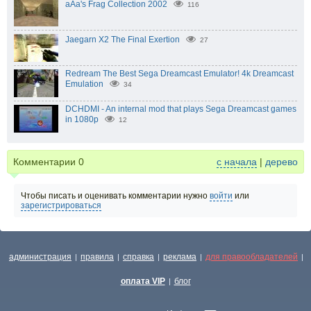
aAa's Frag Collection 2002
116
Jaegarn X2 The Final Exertion
27
Redream The Best Sega Dreamcast Emulator! 4k Dreamcast
Emulation
34
DCHDMI - An internal mod that plays Sega Dreamcast games
in 1080p
12
Комментарии
0
с начала
|
дерево
Чтобы писать и оценивать комментарии нужно
войти
или
зарегистрироваться
администрация
правила
справка
реклама
для правообладателей
|
|
|
|
|
оплата VIP
блог
|