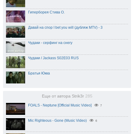
Гиперборея Стива О.
Давай на спор I bet you will (дубляж MTV) - 3
Чудаки - серфинг на снегу
Чудаки / Jackass S02E03 RUS
Братья Юкка
Еще от автора Strik3r
285
FOALS - Neptune [Official Music Video]
7
Mic Righteous - Gone (Music Video)
6