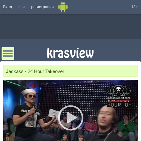
Вход
или
регистрация
18+
Jackass - 24 Hour Takeover