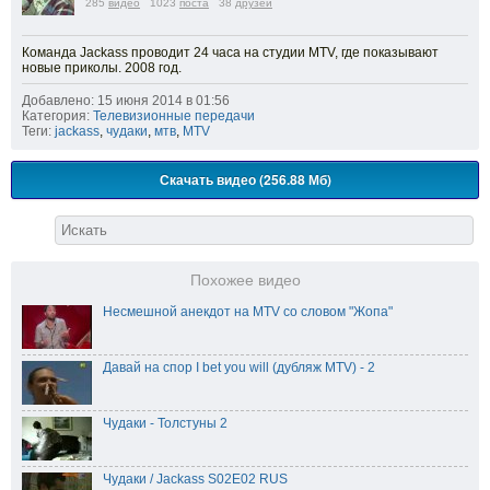
285
видео
1023
поста
38
друзей
Команда Jackass проводит 24 часа на студии MTV, где показывают
новые приколы. 2008 год.
Добавлено: 15 июня 2014 в 01:56
Категория:
Телевизионные передачи
Теги:
jackass
,
чудаки
,
мтв
,
MTV
Скачать видео (256.88 Мб)
Похожее видео
Несмешной анекдот на MTV со словом "Жопа"
Давай на спор I bet you will (дубляж MTV) - 2
Чудаки - Толстуны 2
Чудаки / Jackass S02E02 RUS