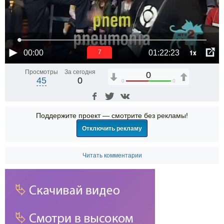
1x
00:00
01:22:23
6
Просмотры
За сегодня
0
45
0
0
0
Поддержите проект — смотрите без рекламы!
Отключить рекламу
Читать комментарии