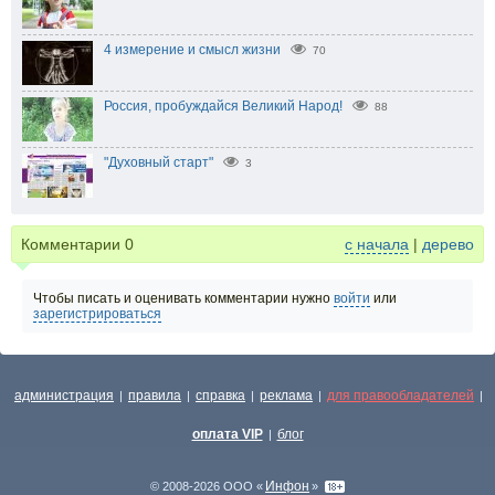
4 измерение и смысл жизни
70
Россия, пробуждайся Великий Народ!
88
"Духовный старт"
3
Комментарии
0
с начала
|
дерево
Чтобы писать и оценивать комментарии нужно
войти
или
зарегистрироваться
администрация
правила
справка
реклама
для правообладателей
|
|
|
|
|
оплата VIP
блог
|
Инфон
© 2008-2026 ООО «
»