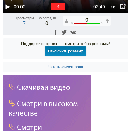
1x
00:00
02:49
6
Просмотры
За сегодня
0
7
0
0
0
Поддержите проект — смотрите без рекламы!
Отключить рекламу
Читать комментарии