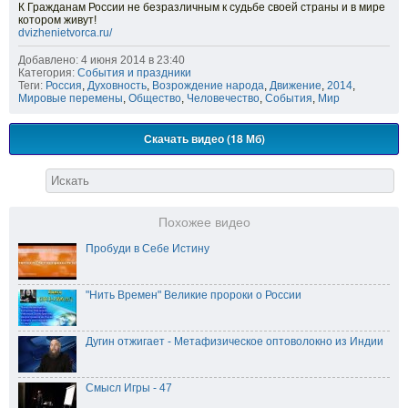
К Гражданам России не безразличным к судьбе своей страны и в мире
котором живут!
dvizhenietvorca.ru/
Добавлено: 4 июня 2014 в 23:40
Категория:
События и праздники
Теги:
Россия
,
Духовность
,
Возрождение народа
,
Движение
,
2014
,
Мировые перемены
,
Общество
,
Человечество
,
События
,
Мир
Скачать видео (18 Мб)
Похожее видео
Пробуди в Себе Истину
"Нить Времен" Великие пророки о России
Дугин отжигает - Метафизическое оптоволокно из Индии
Смысл Игры - 47