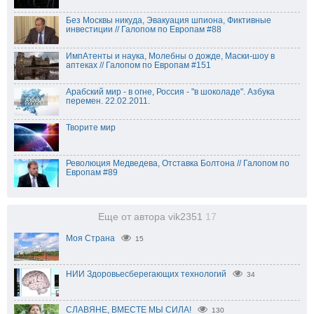
Без Москвы никуда, Эвакуация шпиона, Фиктивные
инвестиции // Галопом по Европам #88
ИмпАтенты и наука, Молебны о дожде, Маски-шоу в
аптеках // Галопом по Европам #151
Арабский мир - в огне, Россия - "в шоколаде". Азбука
перемен. 22.02.2011.
Творите мир
Революция Медведева, Отставка Болтона // Галопом по
Европам #89
Еще от автора vik2351
17
Моя Страна
15
НИИ Здоровьесберегающих технологий
34
СЛАВЯНЕ, ВМЕСТЕ МЫ СИЛА!
130