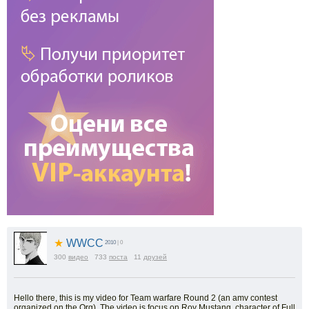
★
WWCC
2010
| 0
300
видео
733
поста
11
друзей
Hello there, this is my video for Team warfare Round 2 (an amv contest
organized on the Org). The video is focus on Roy Mustang, character of Full