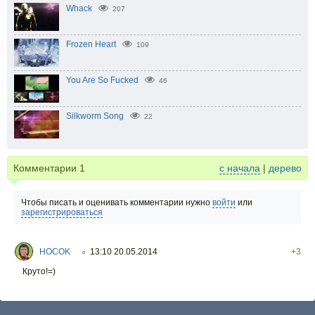
Whack
207
Frozen Heart
109
You Are So Fucked
46
Silkworm Song
22
Комментарии
1
с начала
|
дерево
Чтобы писать и оценивать комментарии нужно
войти
или
зарегистрироваться
HOCOK
13:10 20.05.2014
+3
○
Круто!=)