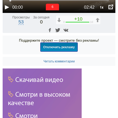
1x
00:00
02:42
6
Просмотры
За сегодня
+10
53
0
0
10
Поддержите проект — смотрите без рекламы!
Отключить рекламу
Читать комментарии