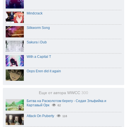
Mindcrack
Silkworm Song
Sakura i Dub
With a Capital T
Oops Eren did it again
Еще от автора WWCC
300
Битва на Расколотом берегу - Седая Эльфийка и
Картавый Орк
62
Attack On Puberty
116