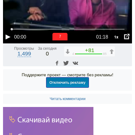
1x
00:00
01:18
6
Просмотры
За сегодня
+81
1,499
0
4
85
Поддержите проект — смотрите без рекламы!
Отключить рекламу
Читать комментарии