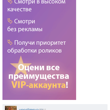
veselimsya
9324
| 0