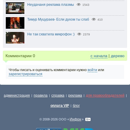
Неудачаня реклама плазмы
1543
Тимур Муцураев- Если духом ты слаб
410
Не так схватила микрофон :)
2379
Комментарии
0
с начала
|
дерево
Чтобы писать и оценивать комментарии нужно
войти
или
зарегистрироваться
администрация
правила
справка
реклама
для правообладателей
|
|
|
|
|
оплата VIP
блог
|
Инфон
© 2008-2026 ООО «
»