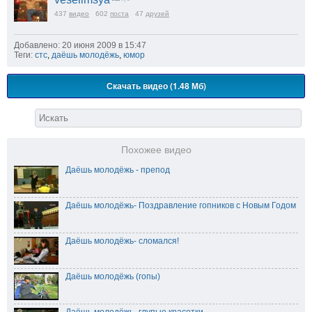
437
видео
602
поста
47
друзей
Добавлено: 20 июня 2009 в 15:47
Теги:
стс
,
даёшь молодёжь
,
юмор
Скачать видео (1.48 Мб)
Похожее видео
Даёшь молодёжь - препод
Даёшь молодёжь- Поздравление гопников с Новым Годом
Даёшь молодёжь- сломался!
Даёшь молодёжь (гопы)
Даёшь молодёжь- глупые красотки