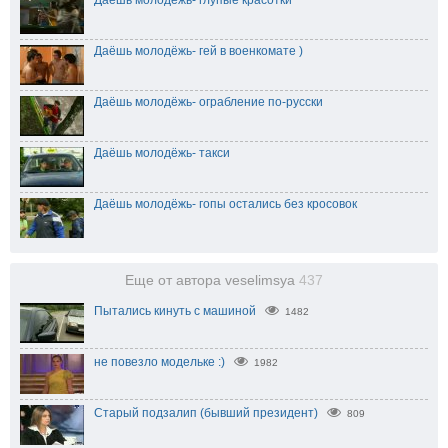
Даёшь молодёжь- гей в военкомате )
Даёшь молодёжь- ограбление по-русски
Даёшь молодёжь- такси
Даёшь молодёжь- гопы остались без кросовок
Еще от автора veselimsya
437
Пытались кинуть с машиной
1482
не повезло модельке :)
1982
Старый подзалип (бывший президент)
809