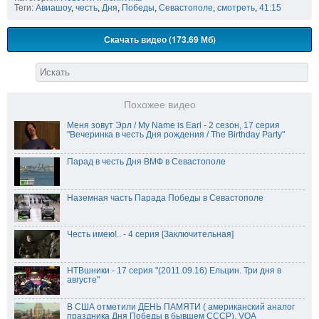
Теги:
Авиашоу
,
честь
,
Дня
,
Победы
,
Севастополе
,
смотреть
,
41:15
Скачать видео (173.69 Мб)
Похожее видео
Меня зовут Эрл / My Name is Earl - 2 сезон, 17 серия
"Вечеринка в честь Дня рождения / The Birthday Party"
Парад в честь Дня ВМФ в Севастополе
Наземная часть Парада Победы в Севастополе
Честь имею!.. - 4 серия [Заключительная]
НТВшники - 17 серия "(2011.09.16) Ельцин. Три дня в
августе"
В США отметили ДЕНЬ ПАМЯТИ ( американский аналог
праздника Дня Победы в бывшем СССР). VOA