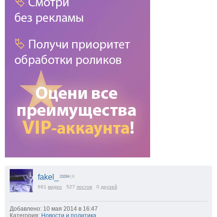
fakel_
23294
| 0
661
видео
527
постов
0
друзей
Добавлено: 10 мая 2014 в 16:47
Категория:
Новости и политика