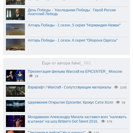
День Победы - `Наследники Победы`. Герой России
Анатолий Лебедь
Алтарь Победы - 1 сезон, 5 серия "Нормандия-Неман"
Алтарь Победы - 1 сезон, 6 серия "Оборона Одессы"
Еще от автора fakel_
661
Презентация фильма Warcraft на EPICENTER_ Moscow
19
Варкрафт / Warcraft - Сопутствующие материалы
1195
Церемония Открытия Epicenter. Крокус Сити Холл
59
Молдаванин Александру Магала заставил всех ”наложить
в штанах” на шоу Britain's Got Talent 2016.
579
"Застряли в лифте? Ну и хорошо"
120