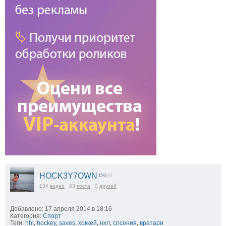
HOCK3Y7OWN
1542
| 0
134
видео
83
поста
0
друзей
Добавлено: 17 апреля 2014 в 18:16
Категория:
Спорт
Теги:
nhl
,
hockey
,
saves
,
хоккей
,
нхл
,
спсения
,
вратари