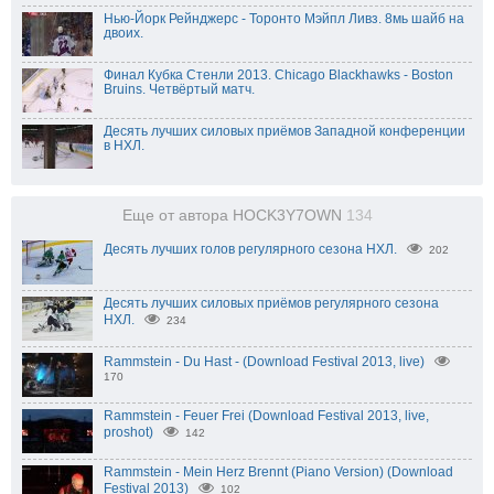
Нью-Йорк Рейнджерс - Торонто Мэйпл Ливз. 8мь шайб на
двоих.
Финал Кубка Стенли 2013. Chicago Blackhawks - Boston
Bruins. Четвёртый матч.
Десять лучших силовых приёмов Западной конференции
в НХЛ.
Еще от автора HOCK3Y7OWN
134
Десять лучших голов регулярного сезона НХЛ.
202
Десять лучших силовых приёмов регулярного сезона
НХЛ.
234
Rammstein - Du Hast - (Download Festival 2013, live)
170
Rammstein - Feuer Frei (Download Festival 2013, live,
proshot)
142
Rammstein - Mein Herz Brennt (Piano Version) (Download
Festival 2013)
102