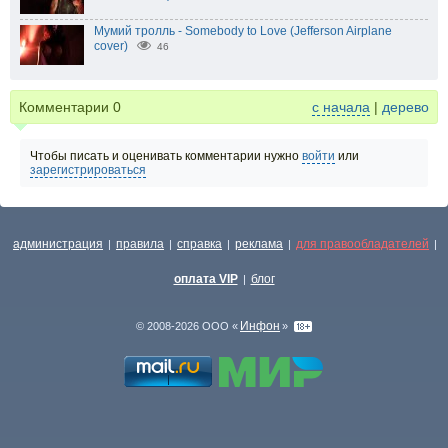
Мумий тролль - Somebody to Love (Jefferson Airplane
cover)
46
Комментарии
0
с начала
|
дерево
Чтобы писать и оценивать комментарии нужно
войти
или
зарегистрироваться
администрация
правила
справка
реклама
для правообладателей
|
|
|
|
|
оплата VIP
блог
|
Инфон
© 2008-2026 ООО «
»