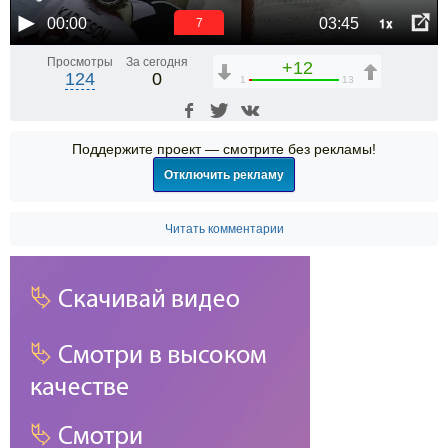
1x
00:00
03:45
6
Просмотры
За сегодня
+12
124
0
1
13
Поддержите проект — смотрите без рекламы!
Отключить рекламу
Читать комментарии