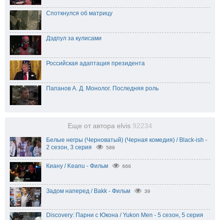
Споткнулся об матрицу
Дэдпул за кулисами
Российская адаптация президента
Папанов А. Д. Монолог. Последняя роль
Еще от автора elvis
92234
Белые негры (Черноватый) (Черная комедия) / Black-ish -
2 сезон, 3 серия
589
Киану / Keanu - Фильм
666
Задом наперед / Bakk - Фильм
39
Discovery: Парни с Юкона / Yukon Men - 5 сезон, 5 серия