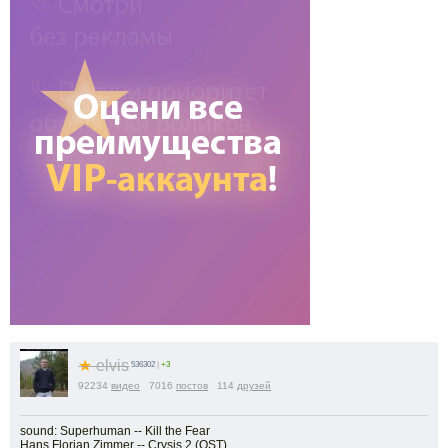
★
elvis
536302
|
+3
92234
видео
7016
постов
114
друзей
sound: Superhuman -- Kill the Fear
Hans Florian Zimmer -- Crysis 2 (OST)