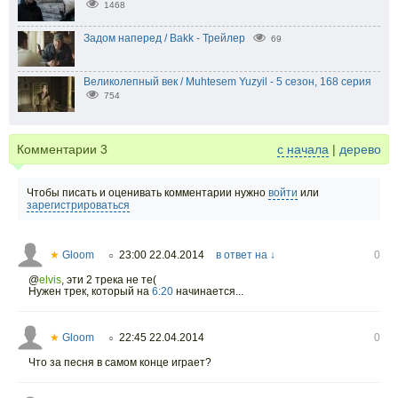
1468
Задом наперед / Bakk - Трейлер
69
Великолепный век / Muhtesem Yuzyil - 5 сезон, 168 серия
754
Комментарии
3
с начала
|
дерево
Чтобы писать и оценивать комментарии нужно
войти
или
зарегистрироваться
★
Gloom
23:00 22.04.2014
в ответ на ↓
0
○
@
elvis
,
эти 2 трека не те(
Нужен трек, который на
6:20
начинается...
★
Gloom
22:45 22.04.2014
0
○
Что за песня в самом конце играет?