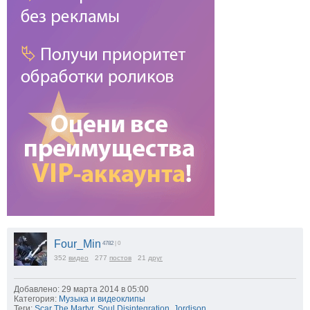
Four_Min
4782
| 0
352
видео
277
постов
21
друг
Добавлено: 29 марта 2014 в 05:00
Категория:
Музыка и видеоклипы
Теги:
Scar The Martyr
,
Soul Disintegration
,
Jordison