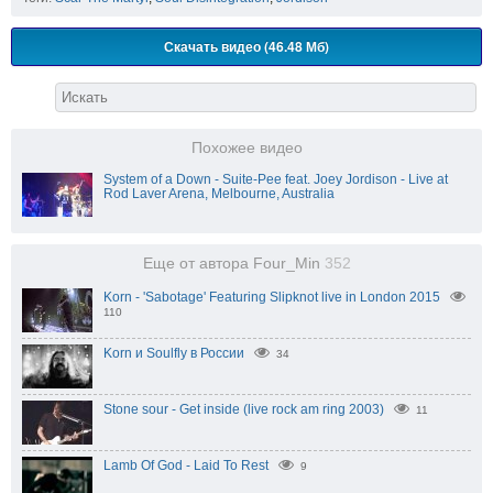
Скачать видео (46.48 Мб)
Похожее видео
System of a Down - Suite-Pee feat. Joey Jordison - Live at
Rod Laver Arena, Melbourne, Australia
Еще от автора Four_Min
352
Korn - 'Sabotage' Featuring Slipknot live in London 2015
110
Korn и Soulfly в России
34
Stone sour - Get inside (live rock am ring 2003)
11
Lamb Of God - Laid To Rest
9