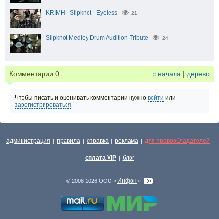
KRIMH - Slipknot - Eyeless
21
Slipknot Medley Drum Audition-Tribute
24
Комментарии
0
с начала
|
дерево
Чтобы писать и оценивать комментарии нужно
войти
или
зарегистрироваться
администрация
правила
справка
реклама
для правообладателей
|
|
|
|
|
оплата VIP
блог
|
Инфон
© 2008-2026 ООО «
»