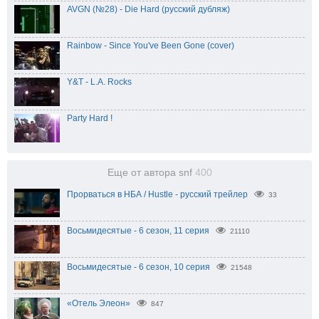
AVGN (№28) - Die Hard (русский дубляж)
Rainbow - Since You've Been Gone (cover)
Y&T - L.A. Rocks
Party Hard !
Еще от автора snf
400
Прорваться в НБА / Hustle - русский трейлер
33
Восьмидесятые - 6 сезон, 11 серия
21110
Восьмидесятые - 6 сезон, 10 серия
21548
«Отель Элеон»
847