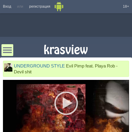
Вход
или
регистрация
18+
UNDERGROUND STYLE
Evil Pimp feat. Playa Rob -
Devil shit