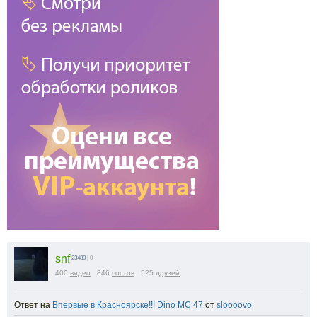
snf
23480
| 0
400
видео
846
постов
525
друзей
Ответ на
Впервые в Красноярске!!! Dino MC 47
от
sloooovo