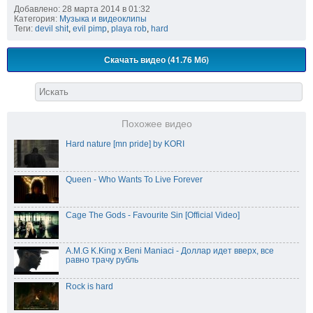
Добавлено: 28 марта 2014 в 01:32
Категория:
Музыка и видеоклипы
Теги:
devil shit
,
evil pimp
,
playa rob
,
hard
Скачать видео (41.76 Мб)
Похожее видео
Hard nature [mn pride] by KORI
Queen - Who Wants To Live Forever
Cage The Gods - Favourite Sin [Official Video]
A.M.G K.King x Beni Maniaci - Доллар идет вверх, все
равно трачу рубль
Rock is hard