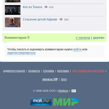
Коп из Техаса
616
Спасение детей Африки
386
Комментарии
0
с начала
|
дерево
Чтобы писать и оценивать комментарии нужно
войти
или
зарегистрироваться
администрация
правила
справка
реклама
для правообладателей
|
|
|
|
|
оплата VIP
блог
|
Инфон
© 2008-2026 ООО «
»