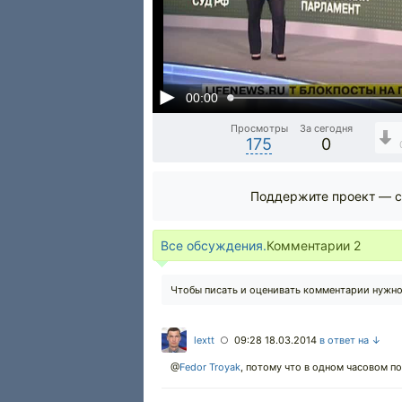
00:00
Просмотры
За сегодня
175
0
Поддержите проект — с
Все обсуждения.
Комментарии
2
Чтобы писать и оценивать комментарии нужн
lextt
09:28 18.03.2014
в ответ на ↓
○
@
Fedor Troyak
, потому что в одном часовом по