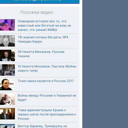
Похожее видео
Очередная история про то, что
известный или богатый ни разу не
значит, что умный! #МВШ
ТВ-журнал сатиры без даты. №4
Чемодан Керри
09 Никита Михалков. Русская
тишина
15 Никита Михалков. Паутина (Войны
нового типа)
Тоже самое касается и России 2017
Войны между Россией и Украиной не
будет
Глава администрации Крыма о
первых шагах после присоединения к
России
Виктор Баранец. Тренируясь на