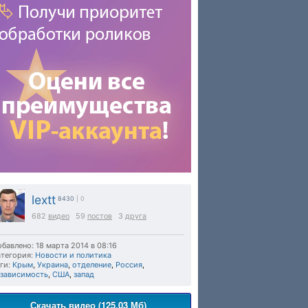
lextt
8430
| 0
682
видео
59
постов
3
друга
бавлено: 18 марта 2014 в 08:16
тегория:
Новости и политика
ги:
Крым
,
Украина
,
отделение
,
Россия
,
езависимость
,
США
,
запад
Скачать видео (125.03 Мб)