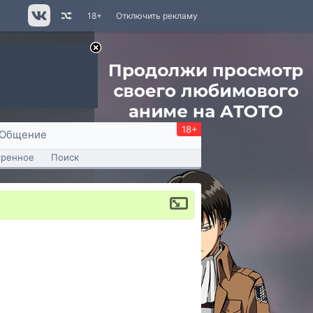
18+
Отключить рекламу
18+
Общение
тренное
Поиск