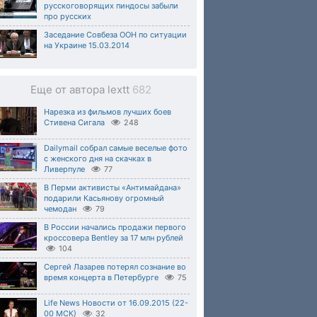
русскоговорящих пиндосы забыли
про русских
Заседание Совбеза ООН по ситуации
на Украине 15.03.2014
Еще от автора lextt
682
Нарезка из фильмов лучших боев
Стивена Сигала
248
Dailymail собрал самые веселые фото
с женского дня на скачках в
Ливерпуле
77
В Перми активисты «Антимайдана»
подарили Касьянову огромный
чемодан
79
В России начались продажи первого
кроссовера Bentley за 17 млн рублей
104
Сергей Лазарев потерял сознание во
время концерта в Петербурге
75
Life News Новости от 16.09.2015 (22-
00 МСК)
32