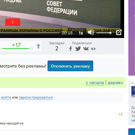
6
1x
20:18
Закладки
Поделиться
+17
2
0
17
Отключить рекламу
мотрите без рекламы!
с начала
|
дерево
о
войти
или
зарегистрироваться
До
Ка
+2
Те
н
ясе находятся.