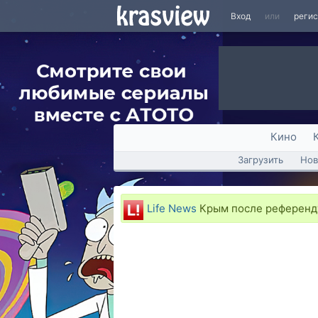
Вход
или
реги
Кино
Загрузить
Нов
Life News
Крым после референду