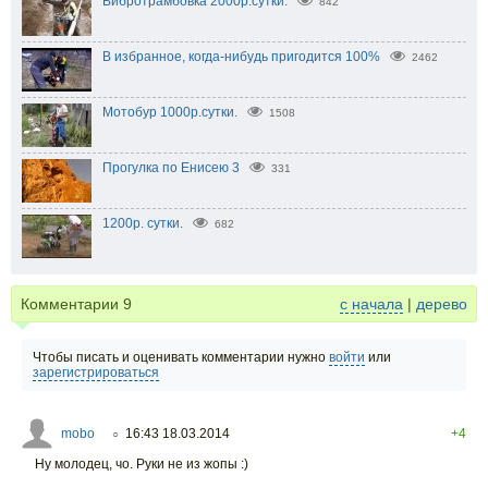
Вибротрамбовка 2000р.сутки.
842
В избранное, когда-нибудь пригодится 100%
2462
Мотобур 1000р.сутки.
1508
Прогулка по Енисею 3
331
1200р. сутки.
682
Комментарии
9
с начала
|
дерево
Чтобы писать и оценивать комментарии нужно
войти
или
зарегистрироваться
mobo
16:43 18.03.2014
+4
○
Ну молодец, чо. Руки не из жопы :)