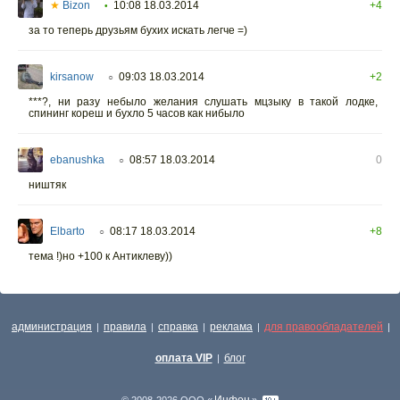
★
Bizon
10:08 18.03.2014
+4
•
за то теперь друзьям бухих искать легче =)
kirsanow
09:03 18.03.2014
+2
○
***?, ни разу небыло желания слушать мцзыку в такой лодке,
спининг кореш и бухло 5 часов как нибыло
ebanushka
08:57 18.03.2014
0
○
ништяк
Elbarto
08:17 18.03.2014
+8
○
тема !)но +100 к Антиклеву))
администрация
правила
справка
реклама
для правообладателей
|
|
|
|
|
оплата VIP
блог
|