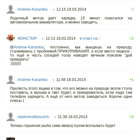
Andrew-Karamba
12:15 18.03.2014
0
○
Лодочный мотор дает зарядку, 15 минут покатался на
автомобильном аккумуляторе, и можно заводить.
MOHCTbIP
12:13 18.03.2014
в ответ на ↓
+2
○
@
Andrew-Karamba
,
постоянно, как выедешь на природу,
сталкиваюсь с проблемой ПРИКУРИВАНИЯ. а если место людное -
то ещё и часть соседей тоску наводят вечным поиском "дай
прикурить"
:))))))))
Andrew-Karamba
11:48 18.03.2014
+1
○
Прелесть этого ящика в том, что его можно на природе возле стола
поставить, и музыка и свет будет, и прикуриватель, если надо там
телефон зарядить. А ещё от него мотор заводиться. Короче одни
плюсы )
vladimirviktorovich
11:39 18.03.2014
+2
○
Теперь глушеная рыба сама кверху пузом всплывать будет