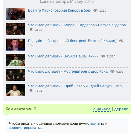
Еще от автора Mickey
2046
Вот что Хабиб говорил Конору в бою
1319
Что было дальше? - Амиран Сардаров х Расул Чабдаров
3122
Enjoykin — Завтрашний День (feat. Виталий Кличко)
132
Что было дальше? - DAVA х Паша Техник
11316
Что было дальше? - Моргенштерн x Егор Крид
9207
Что было дальше? - Юрий Лоза х Андрей Бебуришвили
7124
Комментарии
0
с начала
|
дерево
Чтобы писать и оценивать комментарии нужно
войти
или
зарегистрироваться