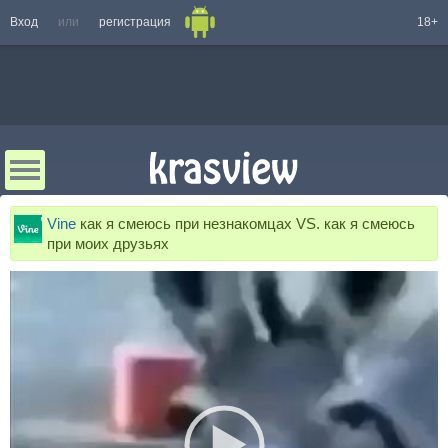
Вход
или
регистрация
18+
Vine
как я смеюсь при незнакомцах VS. как я смеюсь
при моих друзьях