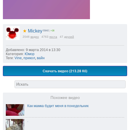
★
Mickey
55842
|
+16
2046
видео
4763
поста
47
друзей
Добавлено: 9 марта 2014 в 13:30
Категория:
Юмор
Теги:
Vine
,
прикол
,
вайн
Скачать видео (213.28 Кб)
Похожее видео
Как мамка будит меня в понедельник
.