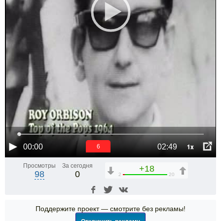
1x
00:00
02:49
6
Просмотры
За сегодня
+18
98
0
2
20
Поддержите проект — смотрите без рекламы!