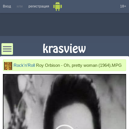
Вход
или
регистрация
18+
Rock'n'Roll
Roy Orbison - Oh, pretty woman (1964).MPG