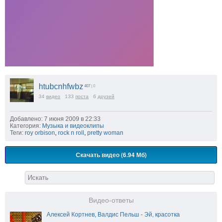
htubcnhfwbz
407
| 0
34
видео
133
поста
6
друзей
Добавлено: 7 июня 2009 в 22:33
Категория:
Музыка и видеоклипы
Теги:
roy orbison
,
rock n roll
,
pretty woman
Скачать видео (6.94 Мб)
Видео-ответы
Алексей Кортнев, Валдис Пельш - Эй, красотка