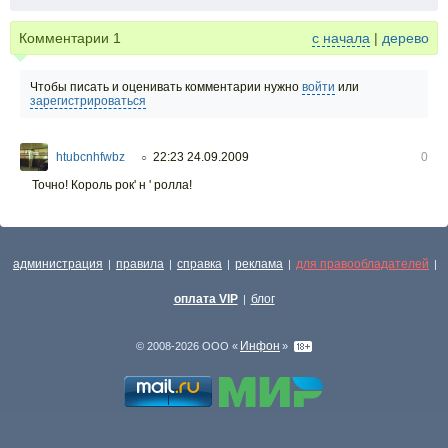
Комментарии
1
с начала
|
дерево
Чтобы писать и оценивать комментарии нужно
войти
или
зарегистрироваться
htubcnhfwbz
22:23 24.09.2009
0
○
Точно! Король рок' н ' ролла!
администрация
правила
справка
реклама
для правообладателей
|
|
|
|
|
оплата VIP
блог
|
Инфон
© 2008-2026 ООО «
»