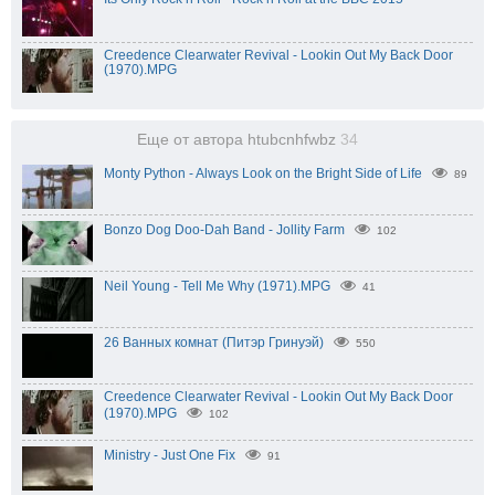
Creedence Clearwater Revival - Lookin Out My Back Door
(1970).MPG
Еще от автора htubcnhfwbz
34
Monty Python - Always Look on the Bright Side of Life
89
Bonzo Dog Doo-Dah Band - Jollity Farm
102
Neil Young - Tell Me Why (1971).MPG
41
26 Ванных комнат (Питэр Гринуэй)
550
Creedence Clearwater Revival - Lookin Out My Back Door
(1970).MPG
102
Ministry - Just One Fix
91