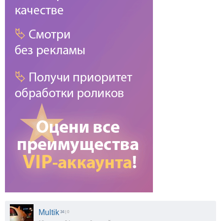
Multik
34
| 0