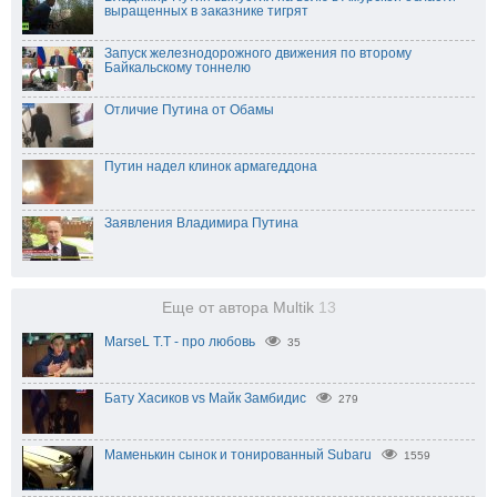
выращенных в заказнике тигрят
Запуск железнодорожного движения по второму
Байкальскому тоннелю
Отличие Путина от Обамы
Путин надел клинок армагеддона
Заявления Владимира Путина
Еще от автора Multik
13
МarseL T.T - про любовь
35
Бату Хасиков vs Майк Замбидис
279
Маменькин сынок и тонированный Subaru
1559