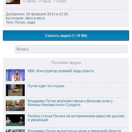
13
видео
24
поста
0
друзей
Добавлено: 26 февраля 2014 в 22:29
Категория:
Авто и мото
Теги:
Путин
,
лада
Скачать видео (1.19 Мб)
Похожее видео
КВН. Конструктор роковой лады гранта
Путин едет по стране
Владимир Путин возложил венок к Вечному огню у
Могилы Неизвестного Солдата
Разбор статьи Путина об историческом единстве русских
и украинцев
Владимир Путин выпустил на волю в Амурской области