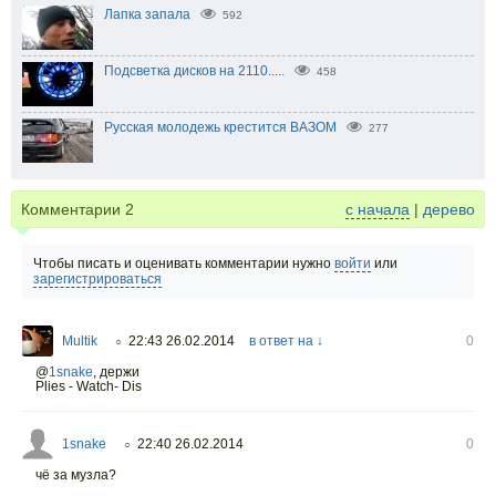
Лапка запала
592
Подсветка дисков на 2110.....
458
Русская молодежь крестится ВАЗОМ
277
Комментарии
2
с начала
|
дерево
Чтобы писать и оценивать комментарии нужно
войти
или
зарегистрироваться
Multik
22:43 26.02.2014
в ответ на ↓
0
○
@
1snake
,
держи
Plies - Watch- Dis
1snake
22:40 26.02.2014
0
○
чё за музла?