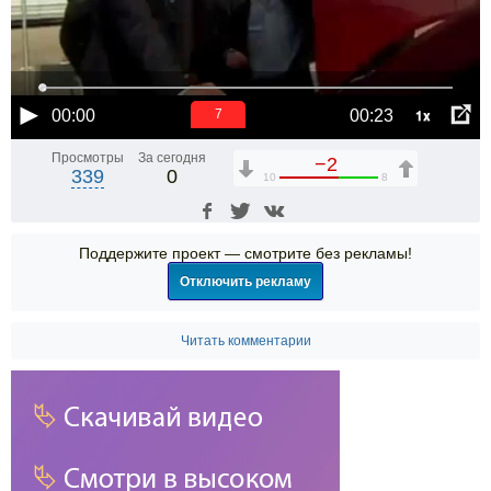
1x
00:00
00:23
6
Просмотры
За сегодня
−2
339
0
10
8
Поддержите проект — смотрите без рекламы!
Отключить рекламу
Читать комментарии