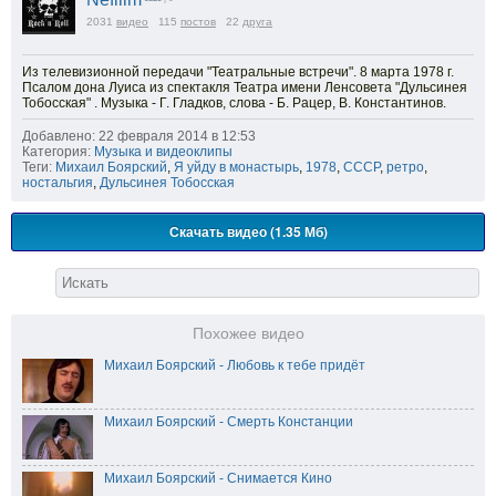
2031
видео
115
постов
22
друга
Из телевизионной передачи "Театральные встречи". 8 марта 1978 г.
Псалом дона Луиса из спектакля Театра имени Ленсовета "Дульсинея
Тобосская" . Музыка - Г. Гладков, слова - Б. Рацер, В. Константинов.
Добавлено: 22 февраля 2014 в 12:53
Категория:
Музыка и видеоклипы
Теги:
Михаил Боярский
,
Я уйду в монастырь
,
1978
,
СССР
,
ретро
,
ностальгия
,
Дульсинея Тобосская
Скачать видео (1.35 Мб)
Похожее видео
Михаил Боярский - Любовь к тебе придёт
Михаил Боярский - Смерть Констанции
Михаил Боярский - Снимается Кино