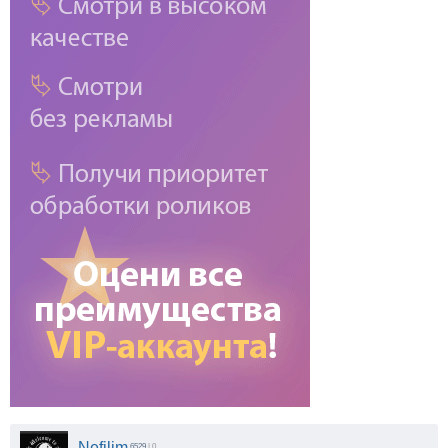
Nefilim
6529
| 0