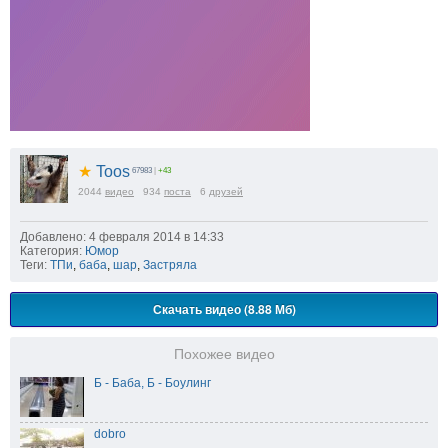
★
Toos
67983
|
+43
2044
видео
934
поста
6
друзей
Добавлено: 4 февраля 2014 в 14:33
Категория:
Юмор
Теги:
ТПи
,
баба
,
шар
,
Застряла
Скачать видео (8.88 Мб)
Похожее видео
Б - Баба, Б - Боулинг
dobro