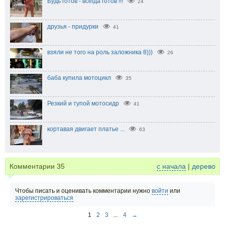
Будь готов - всегда готов !!!
24
друзья - придурки
41
взяли не того на роль заложника 8)))
26
баба купила мотоцикл
35
Резкий и тупой мотосидр
41
кортавая двигает платье ...
63
Комментарии
35
с начала
|
дерево
Чтобы писать и оценивать комментарии нужно
войти
или
зарегистрироваться
1
2
3
...
4
→