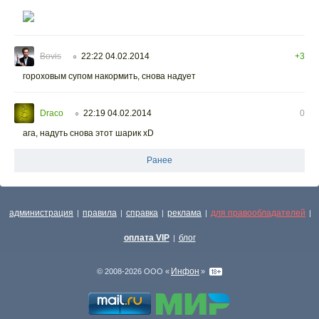
Bovis
22:22 04.02.2014
+3
○
гороховым супом накормить, снова надует
Draco
22:19 04.02.2014
0
○
ага, надуть снова этот шарик xD
Ранее
администрация
правила
справка
реклама
для правообладателей
|
|
|
|
|
оплата VIP
блог
|
Инфон
© 2008-2026 ООО «
»