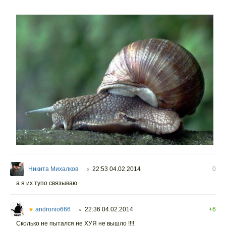
Никита Михалков
22:53 04.02.2014
0
○
а я их тупо связываю
★
andronio666
22:36 04.02.2014
+6
○
Сколько не пытался не ХУЯ не вышло !!!!