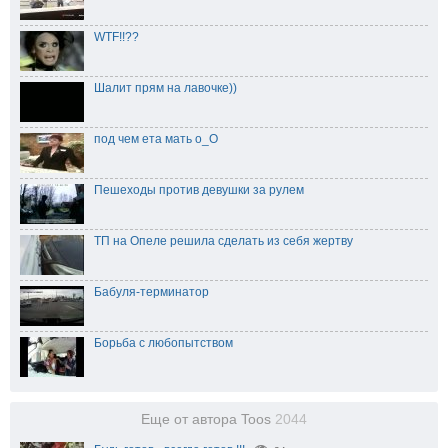
WTF!!??
Шалит прям на лавочке))
под чем ета мать о_О
Пешеходы против девушки за рулем
ТП на Опеле решила сделать из себя жертву
Бабуля-терминатор
Борьба с любопытством
Еще от автора Toos
2044