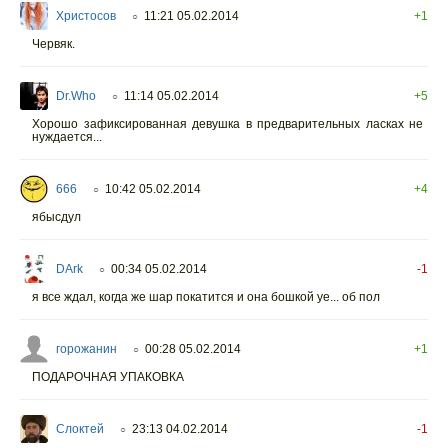
Христосов
11:21 05.02.2014
+1
○
Червяк.
Dr.Who
11:14 05.02.2014
+5
○
Хорошо зафиксированная девушка в предварительных ласках не
нуждается...
666
10:42 05.02.2014
+4
○
ябысдул
DArk
00:34 05.02.2014
-1
○
я все ждал, когда же шар покатится и она бошкой уе... об пол
горожанин
00:28 05.02.2014
+1
○
ПОДАРОЧНАЯ УПАКОВКА
Слоктей
23:13 04.02.2014
-1
○