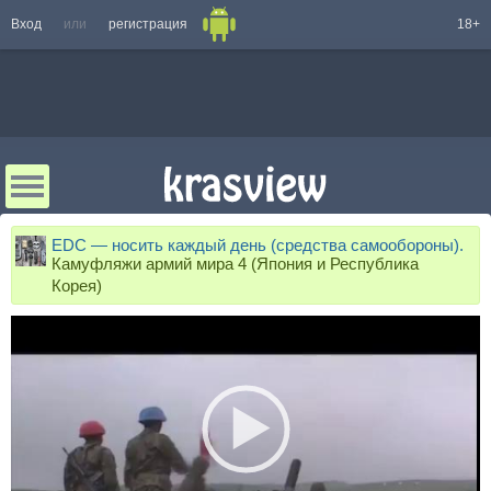
Вход
или
регистрация
18+
EDC — носить каждый день (средства самообороны).
Камуфляжи армий мира 4 (Япония и Республика
Корея)