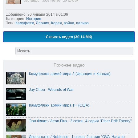
366
видео
3557
постов
25
друзей
Добавлено: 30 января 2014 в 01:06
Категория:
История
Теги:
Камуфляж
,
Япония
,
Корея
,
война
,
паливо
Скачать видео (30.14 Мб)
Похожее видео
Камуфляжи армий мира 3 (Франция и Канада)
Jay Chou - Wounds of War
Камуфляжи армий мира 1ч. (США)
Эон Флакс / Aeon Flux - 3 сезон, 4 серия "Ether Drift Theory"
Дворянство / Noblesse - 1 сезон, 2 серия "OVA: Начало