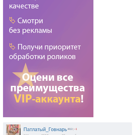
Патлатый_Говнарь
4613
|
−1