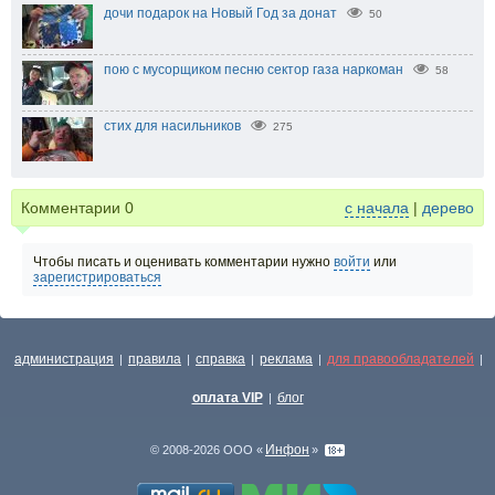
дочи подарок на Новый Год за донат
50
пою с мусорщиком песню сектор газа наркоман
58
стих для насильников
275
Комментарии
0
с начала
|
дерево
Чтобы писать и оценивать комментарии нужно
войти
или
зарегистрироваться
администрация
правила
справка
реклама
для правообладателей
|
|
|
|
|
оплата VIP
блог
|
Инфон
© 2008-2026 ООО «
»