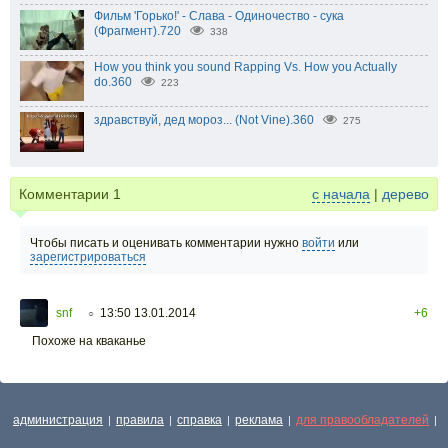
Фильм 'Горько!' - Слава - Одиночество - сука
(Фрагмент).720
338
How you think you sound Rapping Vs. How you Actually
do.360
223
здравствуй, дед мороз... (Not Vine).360
275
Комментарии
1
с начала
|
дерево
Чтобы писать и оценивать комментарии нужно
войти
или
зарегистрироваться
snf
13:50 13.01.2014
+6
○
Похоже на кваканье
администрация
правила
справка
реклама
для правообладателей
|
|
|
|
|