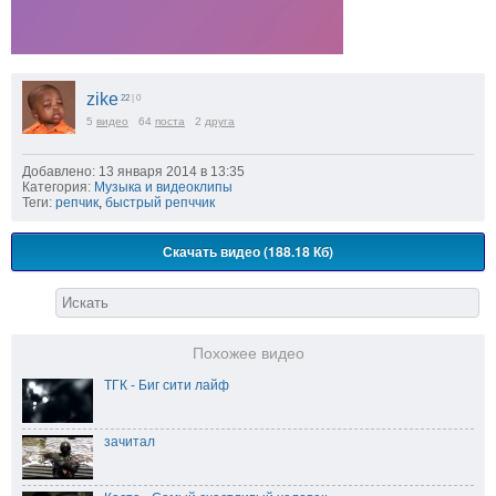
zike
22
| 0
5
видео
64
поста
2
друга
Добавлено: 13 января 2014 в 13:35
Категория:
Музыка и видеоклипы
Теги:
репчик
,
быстрый репччик
Скачать видео (188.18 Кб)
Похожее видео
ТГК - Биг сити лайф
зачитал