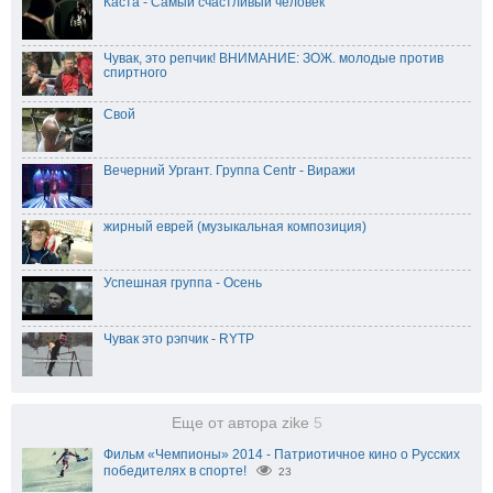
Каста - Самый счастливый человек
Чувак, это репчик! ВНИМАНИЕ: ЗОЖ. молодые против
спиртного
Свой
Вечерний Ургант. Группа Centr - Виражи
жирный еврей (музыкальная композиция)
Успешная группа - Осень
Чувак это рэпчик - RYTP
Еще от автора zike
5
Фильм «Чемпионы» 2014 - Патриотичное кино о Русских
победителях в спорте!
23