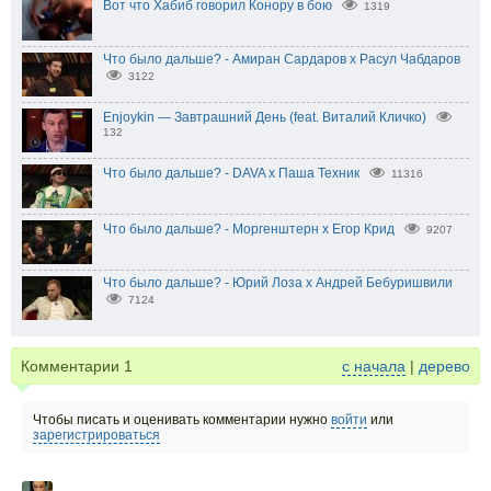
Вот что Хабиб говорил Конору в бою
1319
Что было дальше? - Амиран Сардаров х Расул Чабдаров
3122
Enjoykin — Завтрашний День (feat. Виталий Кличко)
132
Что было дальше? - DAVA х Паша Техник
11316
Что было дальше? - Моргенштерн x Егор Крид
9207
Что было дальше? - Юрий Лоза х Андрей Бебуришвили
7124
Комментарии
1
с начала
|
дерево
Чтобы писать и оценивать комментарии нужно
войти
или
зарегистрироваться