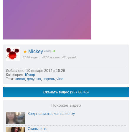
★
Mickey
55842
|
+21
2046
видео
4766
постов
47
друзей
Добавлено: 10 января 2014 в 15:29
Категория:
Юмор
Теги:
живая
,
девушка
,
парень
,
vine
Скачать видео (257.68 Кб)
Похожее видео
Когда засмотрелся на попку
Скинь фото..