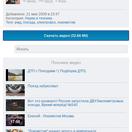
40
видео
564
поста
4
друга
Добавлено: 21 мая 2009 в 23:47
Категория:
Наука и техника
Теги:
ржд
,
поезда
,
электровоз
,
локомотив
Скачать видео (32.66 Мб)
Похожее видео
ДТП с Поездами ! ( Подборка ДТП).
Поезд забуксовал
Вот это разворот! Россия запустила ДВУХкилометровые
поезда, Время-вперёд! №540
Енисей - Локомотив Москва
"Локомотив" начнет играть в чемпионате