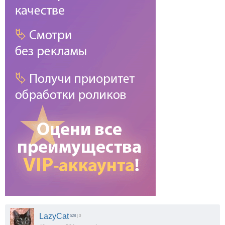
LazyCat
528
| 0