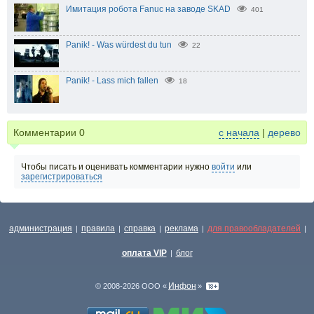
Имитация робота Fanuc на заводе SKAD
401
Panik! - Was würdest du tun
22
Panik! - Lass mich fallen
18
Комментарии
0
с начала
|
дерево
Чтобы писать и оценивать комментарии нужно
войти
или
зарегистрироваться
администрация
правила
справка
реклама
для правообладателей
|
|
|
|
|
оплата VIP
блог
|
Инфон
© 2008-2026 ООО «
»