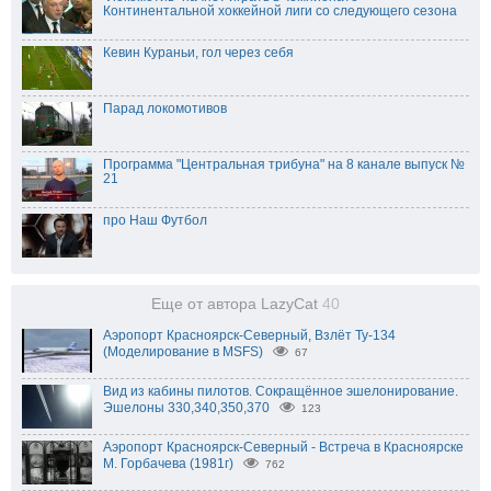
Континентальной хоккейной лиги со следующего сезона
Кевин Кураньи, гол через себя
Парад локомотивов
Программа "Центральная трибуна" на 8 канале выпуск №
21
про Наш Футбол
Еще от автора LazyCat
40
Аэропорт Красноярск-Северный, Взлёт Ту-134
(Моделирование в MSFS)
67
Вид из кабины пилотов. Cокращённое эшелонирование.
Эшелоны 330,340,350,370
123
Аэропорт Красноярск-Северный - Встреча в Красноярске
М. Горбачева (1981г)
762