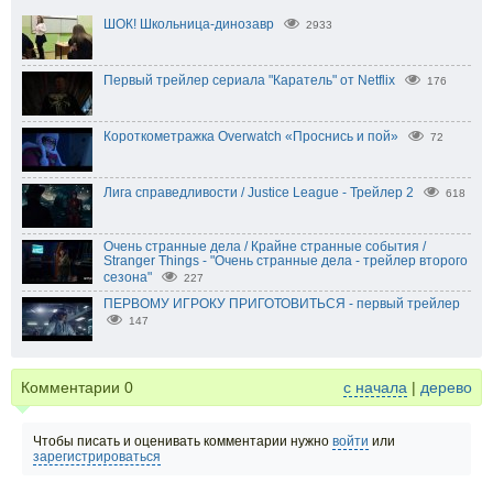
ШОК! Школьница-динозавр
2933
Первый трейлер сериала "Каратель" от Netflix
176
Короткометражка Overwatch «Проснись и пой»
72
Лига справедливости / Justice League - Трейлер 2
618
Очень странные дела / Крайне странные события /
Stranger Things - "Очень странные дела - трейлер второго
сезона"
227
ПЕРВОМУ ИГРОКУ ПРИГОТОВИТЬСЯ - первый трейлер
147
Комментарии
0
с начала
|
дерево
Чтобы писать и оценивать комментарии нужно
войти
или
зарегистрироваться