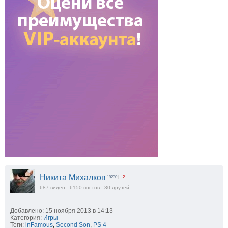
Никита Михалков
19230
|
−2
687
видео
6150
постов
30
друзей
Добавлено: 15 ноября 2013 в 14:13
Категория:
Игры
Теги:
inFamous
,
Second Son
,
PS 4