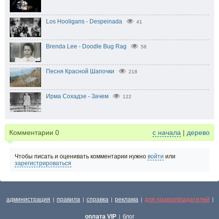
Los Hooligans - Despeinada
41
Brenda Lee - Doodle Bug Rag
58
Песня Красной Шапочки
218
Ирма Сохадзе - Зачем
122
Комментарии
0
с начала
|
дерево
Чтобы писать и оценивать комментарии нужно
войти
или
зарегистрироваться
администрация
правила
справка
реклама
для правообладателей
|
|
|
|
|
оплата VIP
блог
|