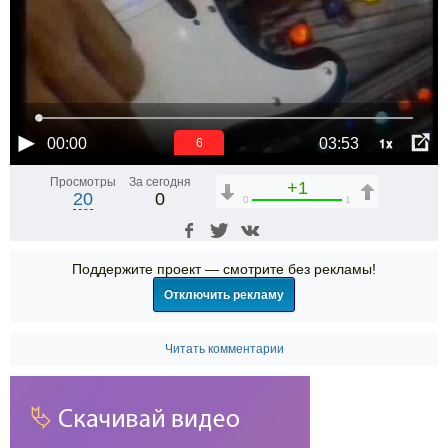
1x
00:00
03:53
6
Просмотры
За сегодня
+1
20
0
0
1
Поддержите проект — смотрите без рекламы!
Отключить рекламу
Читать комментарии