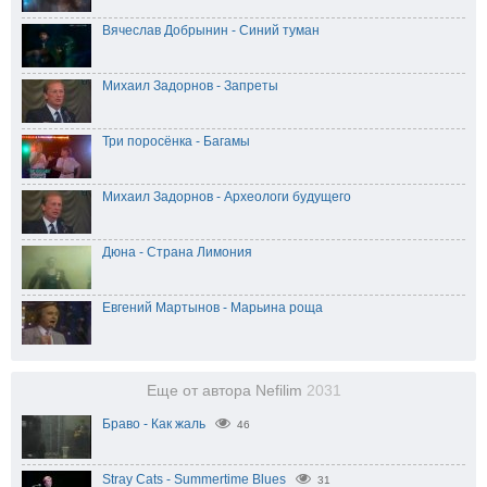
Вячеслав Добрынин - Синий туман
Михаил Задорнов - Запреты
Три поросёнка - Багамы
Михаил Задорнов - Археологи будущего
Дюна - Страна Лимония
Евгений Мартынов - Марьина роща
Еще от автора Nefilim
2031
Браво - Как жаль
46
Stray Cats - Summertime Blues
31