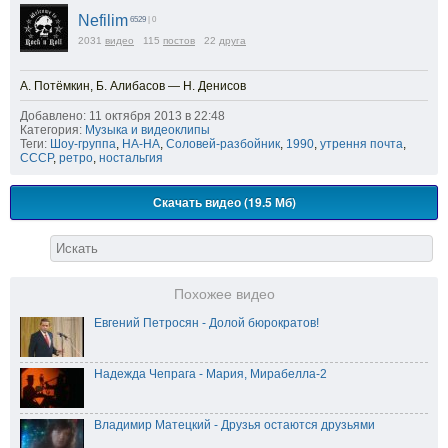
Nefilim
6529
| 0
2031
видео
115
постов
22
друга
А. Потёмкин, Б. Алибасов — Н. Денисов
Добавлено: 11 октября 2013 в 22:48
Категория:
Музыка и видеоклипы
Теги:
Шоу-группа
,
НА-НА
,
Соловей-разбойник
,
1990
,
утрення почта
,
СССР
,
ретро
,
ностальгия
Скачать видео (19.5 Мб)
Похожее видео
Евгений Петросян - Долой бюрократов!
Надежда Чепрага - Мария, Мирабелла-2
Владимир Матецкий - Друзья остаются друзьями