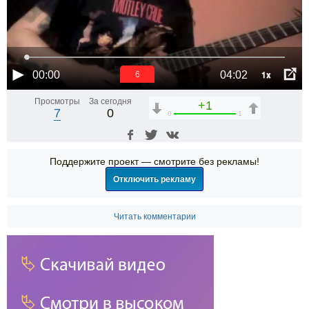
1x
00:00
04:02
6
Просмотры
За сегодня
+1
7
0
0
1
Поддержите проект — смотрите без рекламы!
Отключить рекламу
Читать комментарии