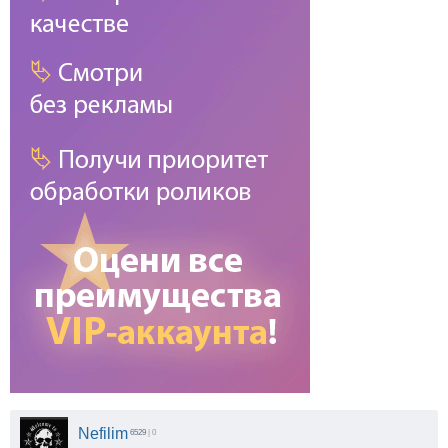
Nefilim
6529
| 0