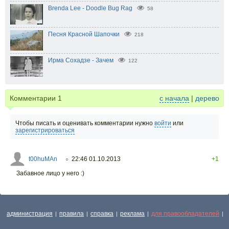
Brenda Lee - Doodle Bug Rag
58
Песня Красной Шапочки
218
Ирма Сохадзе - Зачем
122
Комментарии
1
с начала
|
дерево
Чтобы писать и оценивать комментарии нужно
войти
или
зарегистрироваться
t00huMAn
22:46 01.10.2013
+1
○
Забавное лицо у него :)
администрация
правила
справка
реклама
для правообладателей
|
|
|
|
|