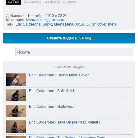
2031
видео
115
постов
22
друга
Добавлено: 1 октября 2013 в 22:26
Категория:
Музыка и видеоклипы
Теги:
Eric Calderone
,
Sonic
,
Meets Metal
,
USA
,
Guitar
,
cover
,
metal
Скачать видео (6.94 Мб)
Похожее видео
Eric Calderone - Heavy Metal Lover
Eric Calderone - Battlefield
Eric Calderone - Halloween
Eric Calderone - Take On Me (feat. PelleK)