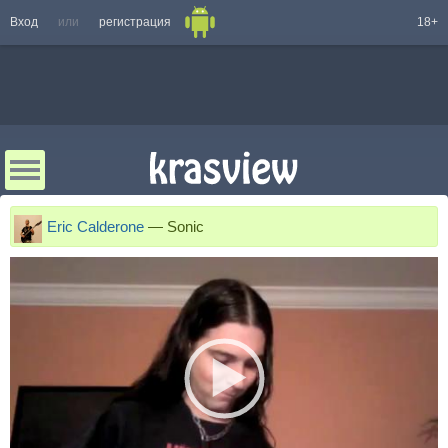
Вход
или
регистрация
18+
Eric Calderone
—
Sonic