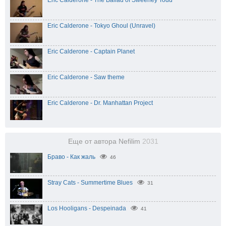
Eric Calderone - The Ballad of Sweeney Todd
Eric Calderone - Tokyo Ghoul (Unravel)
Eric Calderone - Captain Planet
Eric Calderone - Saw theme
Eric Calderone - Dr. Manhattan Project
Еще от автора Nefilim
2031
Браво - Как жаль
46
Stray Cats - Summertime Blues
31
Los Hooligans - Despeinada
41