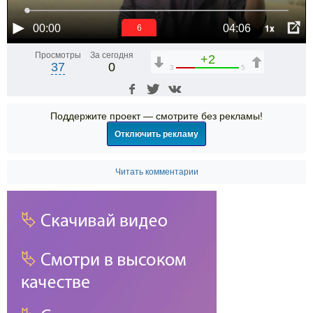
1x
00:00
04:06
6
Просмотры
За сегодня
+2
37
0
3
5
Поддержите проект — смотрите без рекламы!
Отключить рекламу
Читать комментарии