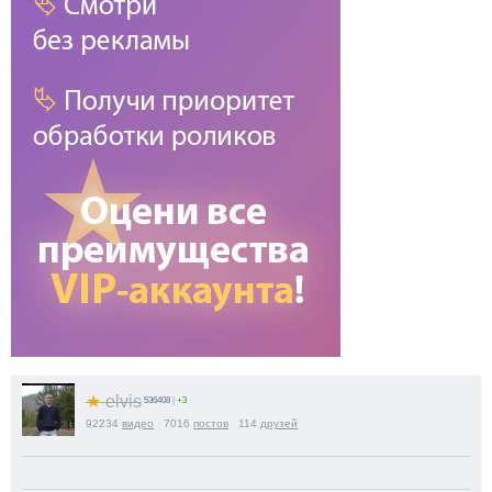
★
elvis
536408
|
+3
92234
видео
7016
постов
114
друзей