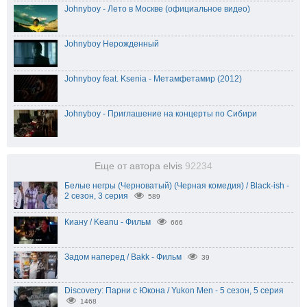
Johnyboy - Лето в Москве (официальное видео)
Johnyboy Нерожденный
Johnyboy feat. Ksenia - Метамфетамир (2012)
Johnyboy - Приглашение на концерты по Сибири
Еще от автора elvis
92234
Белые негры (Черноватый) (Черная комедия) / Black-ish -
2 сезон, 3 серия
589
Киану / Keanu - Фильм
666
Задом наперед / Bakk - Фильм
39
Discovery: Парни с Юкона / Yukon Men - 5 сезон, 5 серия
1468