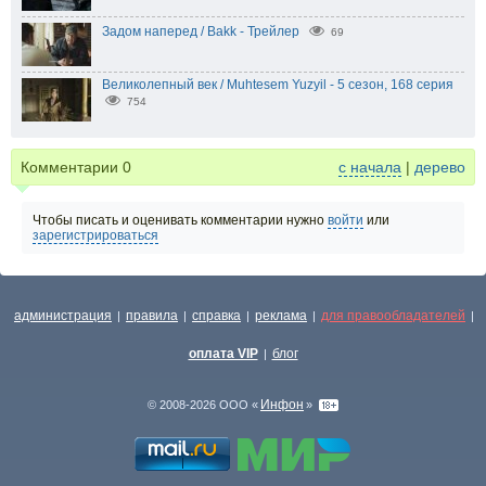
Задом наперед / Bakk - Трейлер
69
Великолепный век / Muhtesem Yuzyil - 5 сезон, 168 серия
754
Комментарии
0
с начала
|
дерево
Чтобы писать и оценивать комментарии нужно
войти
или
зарегистрироваться
администрация
правила
справка
реклама
для правообладателей
|
|
|
|
|
оплата VIP
блог
|
Инфон
© 2008-2026 ООО «
»