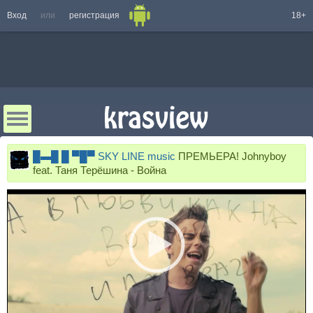
Вход
или
регистрация
18+
█▬█ █ ▀█▀ SKY LINE music
ПРЕМЬЕРА! Johnyboy
feat. Таня Терёшина - Война