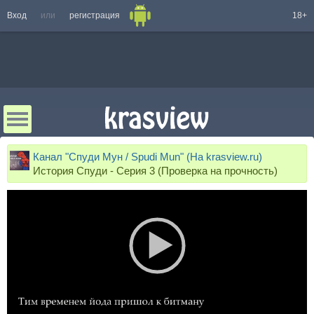
Вход
или
регистрация
18+
Канал "Спуди Мун / Spudi Mun" (На krasview.ru)
История Спуди - Серия 3 (Проверка на прочность)