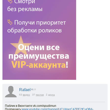
Rafael
81
| 0
63
видео
37
постов
2
друга
Паблик в Вконтакте:vk.com/spudimun
Подпишись:
www.youtube.com/channel/UCUHacC4ZPE2fCuOBA-