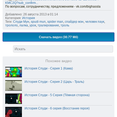
KMC2Q?sub_confirm...
По вопросам, сотрудничеству, предложениям - vk.com/bighassla
Добавлено: 26 августа 2013 в 01:14
Категория:
История
Теги:
Спуди Мун
,
spudi mun
,
spider man
,
спайдер мэн
,
человек паук
,
трололо
,
лалка
,
урок
,
тралирование
,
троль
Скачать видео (30.77 Мб)
Похожее видео
История Спуди - Серия 1 (Кама)
История Спуди - Серия 2 (Царь - Траль)
История Спуди - 5 Серия (Тёмная сторона)
История Спуди - 6 серия (Восстание героя)