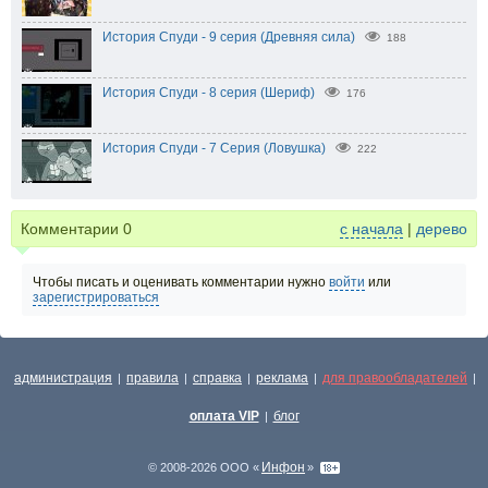
История Спуди - 9 серия (Древняя сила)
188
История Спуди - 8 серия (Шериф)
176
История Спуди - 7 Серия (Ловушка)
222
Комментарии
0
с начала
|
дерево
Чтобы писать и оценивать комментарии нужно
войти
или
зарегистрироваться
администрация
правила
справка
реклама
для правообладателей
|
|
|
|
|
оплата VIP
блог
|
Инфон
© 2008-2026 ООО «
»