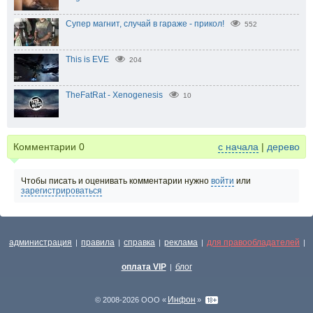
Супер магнит, случай в гараже - прикол!
552
This is EVE
204
TheFatRat - Xenogenesis
10
Комментарии
0
с начала
|
дерево
Чтобы писать и оценивать комментарии нужно
войти
или
зарегистрироваться
администрация
правила
справка
реклама
для правообладателей
|
|
|
|
|
оплата VIP
блог
|
Инфон
© 2008-2026 ООО «
»