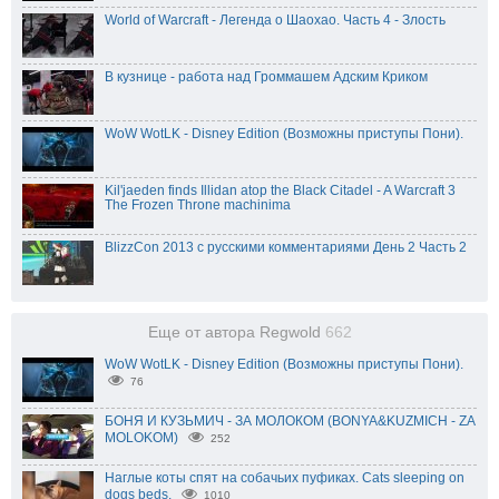
World of Warcraft - Легенда о Шаохао. Часть 4 - Злость
В кузнице - работа над Громмашем Адским Криком
WoW WotLK - Disney Edition (Возможны приступы Пони).
Kil'jaeden finds Illidan atop the Black Citadel - A Warcraft 3
The Frozen Throne machinima
BlizzCon 2013 с русскими комментариями День 2 Часть 2
Еще от автора Regwold
662
WoW WotLK - Disney Edition (Возможны приступы Пони).
76
БОНЯ И КУЗЬМИЧ - ЗА МОЛОКОМ (BONYA&KUZMICH - ZA
MOLOKOM)
252
Наглые коты спят на собачьих пуфиках. Cats sleeping on
dogs beds.
1010