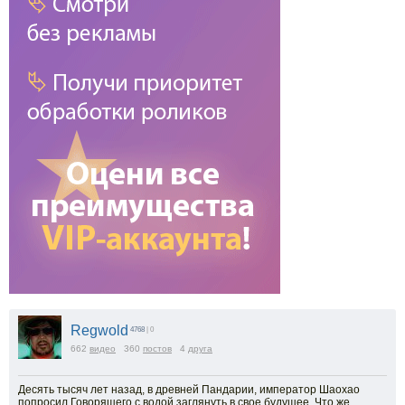
Regwold
4768
| 0
662
видео
360
постов
4
друга
Десять тысяч лет назад, в древней Пандарии, император Шаохао
попросил Говорящего с водой заглянуть в свое будущее. Что же