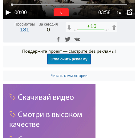
1x
00:00
03:58
6
Просмотры
За сегодня
+16
181
0
1
17
Поддержите проект — смотрите без рекламы!
Отключить рекламу
Читать комментарии