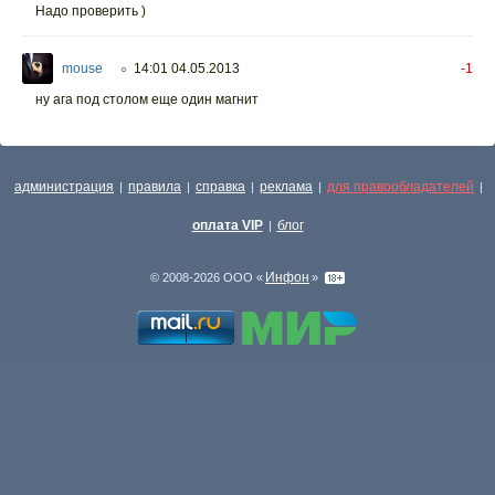
Надо проверить )
mouse
14:01 04.05.2013
-1
○
ну ага под столом еще один магнит
администрация
правила
справка
реклама
для правообладателей
|
|
|
|
|
оплата VIP
блог
|
Инфон
© 2008-2026 ООО «
»