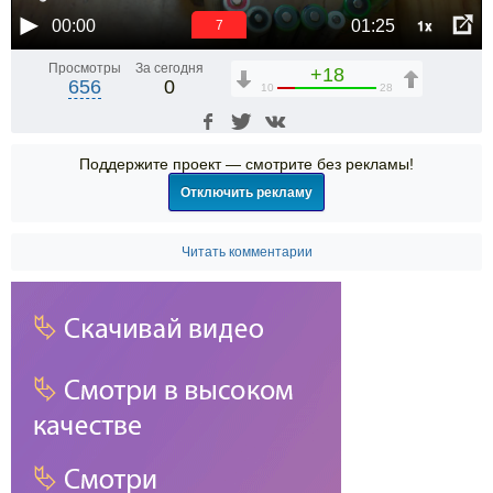
1x
00:00
01:25
6
Просмотры
За сегодня
+18
656
0
10
28
Поддержите проект — смотрите без рекламы!
Отключить рекламу
Читать комментарии