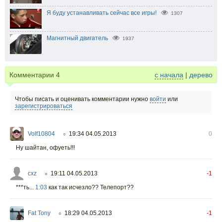
Я буду устанавливать сейчас все игры!
1307
Магнитный двигатель
1937
Комментарии
4
с начала
|
дерево
Чтобы писать и оценивать комментарии нужно
войти
или
зарегистрироваться
Volf10804
19:34 04.05.2013
0
○
Ну шайтан, офуеть!!!
cxz
19:11 04.05.2013
-1
○
***ть...
1:03
как так исчезло?? Телепорт??
Fat Tony
18:29 04.05.2013
-1
○