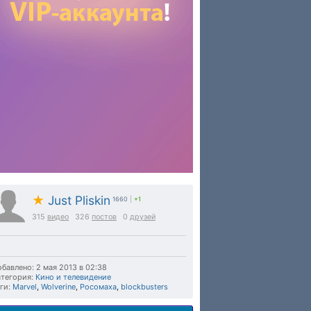
★
Just Pliskin
1660
|
+1
315
видео
326
постов
0
друзей
бавлено: 2 мая 2013 в 02:38
тегория:
Кино и телевидение
ги:
Marvel
,
Wolverine
,
Росомаха
,
blockbusters