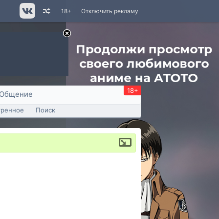
18+
Отключить рекламу
18+
Общение
тренное
Поиск