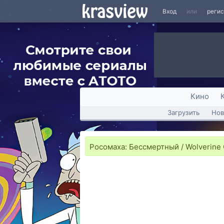
Вход
или
реги
Кино
Загрузить
Нов
Росомаха: Бессмертный / Wolverine 