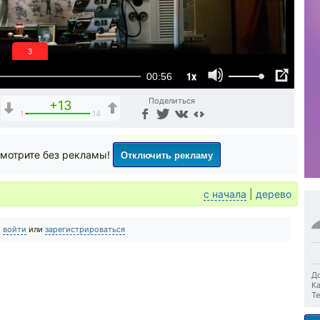
2
1x
00:56
Поделиться
+13
1
14
Отключить рекламу
мотрите без рекламы!
с начала
|
дерево
о
войти
или
зарегистрироваться
До
Ка
Те