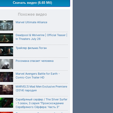
Скачать видео (6.65 Мб)
Похожее видео
Marvel Ultimate Alliance
Deadpool & Wolverine | Official Teaser |
In Theaters July 26
Трейлер фильма Логан
Росомаха спасает человека
Marvel Avengers Battle for Earth -
Comic-Con Trailer HD
MARVEL'S Mad Men Exclusive Premiere
(2014) пародия
Серебряный серфер / The Silver Surfer
- 1 сезон, 3 серия "Происхождение
Серебряного Сёрфера: Часть 3"