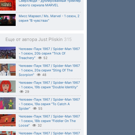
Сверхлюди - дублированный трейлер
нового сериала MARVEL
Мисс Марвел / Ms. Marvel - 1 сезон, 2
серия "В чувствах"
Еще от автора Just Pliskin
315
Человек-Паук 1967 / Spider-Man 1967
- 1 сезон, 20b серия "Trick Of
Treachery"
52
Человек-Паук 1967 / Spider-Man 1967
- 1 сезон, 20a серия "Sting Of The
Scorpion"
48
Человек-Паук 1967 / Spider-Man 1967
- 1 сезон, 19b серия "Double Identity"
29
Человек-Паук 1967 / Spider-Man 1967
- 1 сезон, 19a серия "To Catch A
Spider"
55
Человек-Паук 1967 / Spider-Man 1967
- 1 сезон, 18b серия "Fiddler On The
Loose"
32
Человек-Паук 1967 / Spider-Man 1967