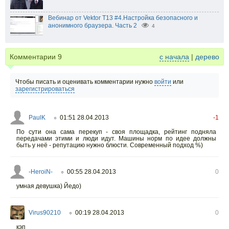
Вебинар от Vektor T13 #4.Настройка безопасного и
анонимного браузера. Часть 2
4
Комментарии
9
с начала
|
дерево
Чтобы писать и оценивать комментарии нужно
войти
или
зарегистрироваться
PaulK
01:51 28.04.2013
-1
○
По сути она сама перекуп - своя площадка, рейтинг подняла
передачами этими и люди идут. Машины норм по идее должны
быть у неё - репутацию нужно блюсти. Современный подход %)
-HeroiN-
00:55 28.04.2013
0
○
умная девушка) Йедо)
Virus90210
00:19 28.04.2013
0
○
кэп