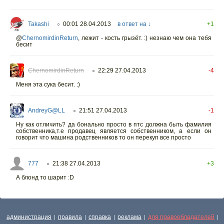
Takashi
00:01 28.04.2013
в ответ на ↓
+1
○
@
ChernomirdinReturn
,
лежит - кость грызёт. :) незнаю чем она тебя
бесит
ChernomirdinReturn
22:29 27.04.2013
-4
○
Меня эта сука бесит. :)
AndreyG@LL
21:51 27.04.2013
-1
○
Ну как отличить? да бонально просто в птс должна быть фамилия
собственника,т.е продавец является собственником, а если он
говорит что машина родственников то он перекуп все просто
777
21:38 27.04.2013
+3
○
А блонд то шарит :D
администрация
правила
справка
реклама
для правообладателей
|
|
|
|
|