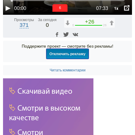
1x
00:00
07:33
6
Просмотры
За сегодня
+26
371
0
0
26
Поддержите проект — смотрите без рекламы!
Отключить рекламу
Читать комментарии