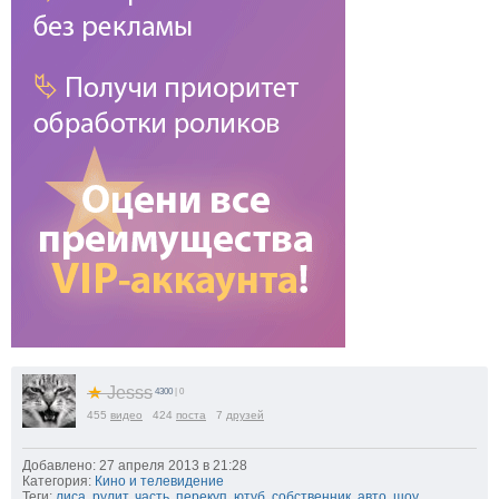
★
Jesss
4300
| 0
455
видео
424
поста
7
друзей
Добавлено: 27 апреля 2013 в 21:28
Категория:
Кино и телевидение
Теги:
лиса
,
рулит
,
часть
,
перекуп
,
ютуб
,
собственник
,
авто
,
шоу