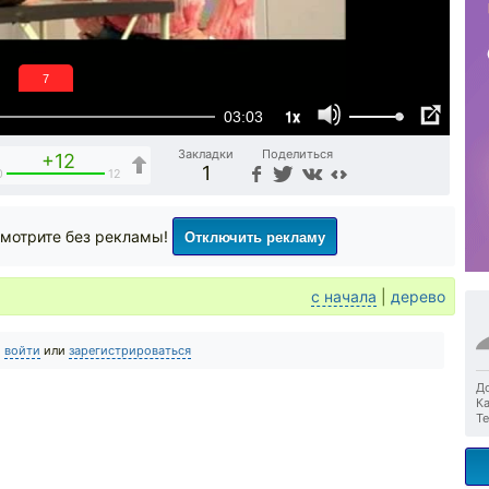
6
1x
03:03
Закладки
Поделиться
+12
1
0
12
Отключить рекламу
мотрите без рекламы!
с начала
|
дерево
о
войти
или
зарегистрироваться
До
Ка
Те