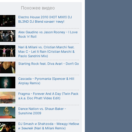
Похожее видео
Electro House 2010 (HOT MIX!!) DJ
BL3ND DJ Blend качает тему!
Alex Gaudino vs Jason Rooney - I Love
Rock 'n' Roll
Nari & Milani vs. Cristian Marchi feat.
Max C - Let It Rain (Cristian Marchi &
Paolo Sandrini Mix)
Starting Rock feat. Diva Avari - Don't Go
Cascada - Pyromania (Spencer & Hill
Airplay Remix)
Fragma - Forever And A Day (Twin Pack
a.k.a. Doc Phatt Video Edit)
Dance Nation vs. Shaun Baker -
Sunshine 2009
DJ Smash и Shahzoda - Между Небом
и Землей (Nari & Milani Remix)