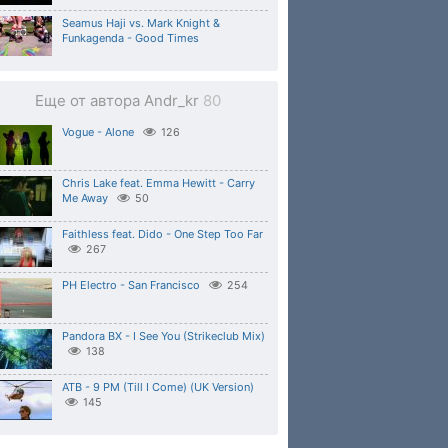
Seamus Haji vs. Mark Knight &
Funkagenda - Good Times
Еще от автора Andr_kr
80
Vogue - Alone
126
Chris Lake feat. Emma Hewitt - Carry
Me Away
50
Faithless feat. Dido - One Step Too Far
267
PH Electro - San Francisco
254
Pandora BX - I See You (Strikeclub Mix)
138
ATB - 9 PM (Till I Come) (UK Version)
145