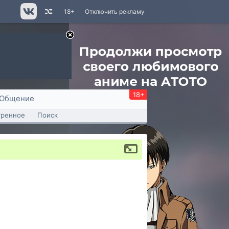
18+
Отключить рекламу
18+
Общение
тренное
Поиск