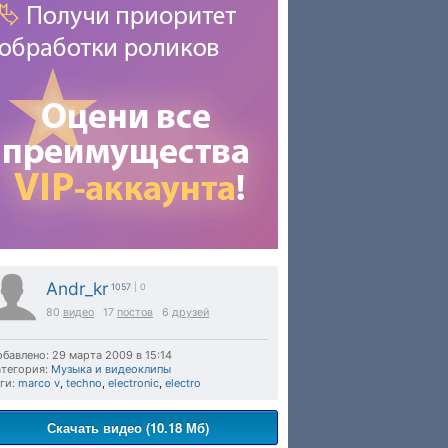
Andr_kr
1057
| 0
80
видео
17
постов
6
друзей
бавлено: 29 марта 2009 в 15:14
тегория:
Музыка и видеоклипы
ги:
marco v
,
techno
,
electronic
,
electro
Скачать видео (10.18 Мб)