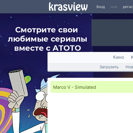
Вход
или
реги
Кино
Загрузить
Нов
Marco V - Simulated