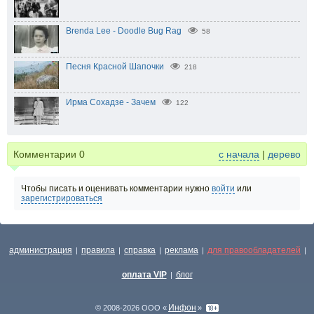
Brenda Lee - Doodle Bug Rag
58
Песня Красной Шапочки
218
Ирма Сохадзе - Зачем
122
Комментарии
0
с начала
|
дерево
Чтобы писать и оценивать комментарии нужно
войти
или
зарегистрироваться
администрация
правила
справка
реклама
для правообладателей
|
|
|
|
|
оплата VIP
блог
|
Инфон
© 2008-2026 ООО «
»