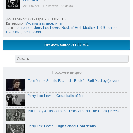
2031
видео
115
постов
22
друга
Добавлено: 30 января 2013 в 23:15
Категория:
Музыка и видеоклипы
Теги:
Tom Jones
,
Jerry Lee Lewis
,
Rock 'n' Roll
,
Medley
,
1969
,
ретро
,
классика
,
рок-н-ролл
Скачать видео (11.57 Мб)
Похожее видео
Tom Jones & Little Richard - Rock 'n' Roll Medley (cover)
Jerry Lee Lewis - Great balls of fire
Bill Haley & His Comets - Rock Around The Clock (1955)
Jerry Lee Lewis - High School Confidential