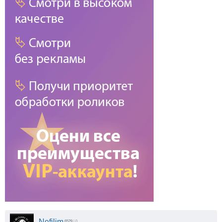
Nefilim
6529
| 0