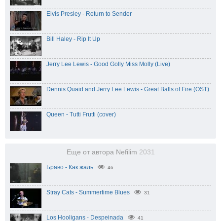
Elvis Presley - Return to Sender
Bill Haley - Rip It Up
Jerry Lee Lewis - Good Golly Miss Molly (Live)
Dennis Quaid and Jerry Lee Lewis - Great Balls of Fire (OST)
Queen - Tutti Frutti (cover)
Еще от автора Nefilim
2031
Браво - Как жаль
46
Stray Cats - Summertime Blues
31
Los Hooligans - Despeinada
41