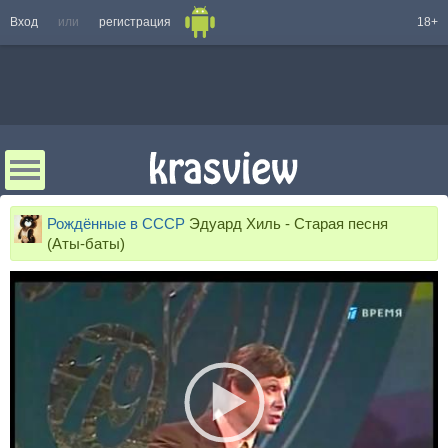
Вход
или
регистрация
18+
Рождённые в СССР
Эдуард Хиль - Старая песня
(Аты-баты)