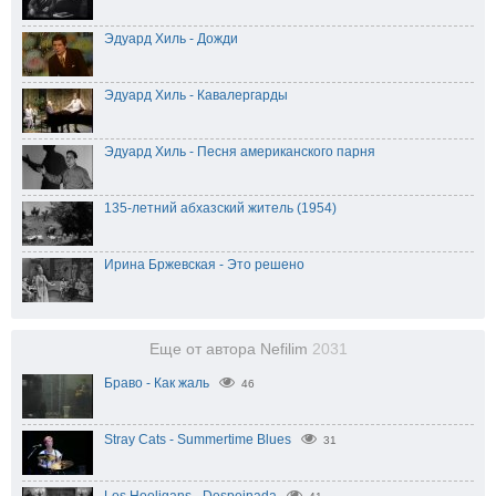
Эдуард Хиль - Дожди
Эдуард Хиль - Кавалергарды
Эдуард Хиль - Песня американского парня
135-летний абхазский житель (1954)
Ирина Бржевская - Это решено
Еще от автора Nefilim
2031
Браво - Как жаль
46
Stray Cats - Summertime Blues
31