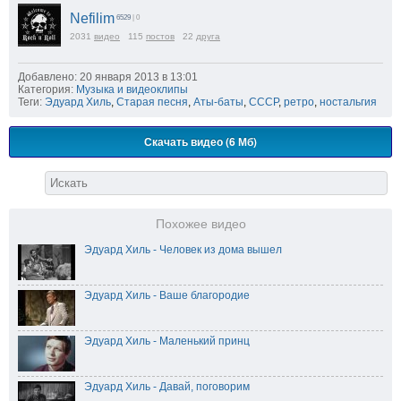
Nefilim
6529
| 0
2031
видео
115
постов
22
друга
Добавлено: 20 января 2013 в 13:01
Категория:
Музыка и видеоклипы
Теги:
Эдуард Хиль
,
Старая песня
,
Аты-баты
,
СССР
,
ретро
,
ностальгия
Скачать видео (6 Мб)
Похожее видео
Эдуард Хиль - Человек из дома вышел
Эдуард Хиль - Ваше благородие
Эдуард Хиль - Маленький принц
Эдуард Хиль - Давай, поговорим