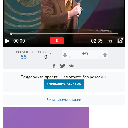
1x
00:00
02:35
5
Просмотры
За сегодня
+9
55
0
0
9
Поддержите проект — смотрите без рекламы!
Отключить рекламу
Читать комментарии