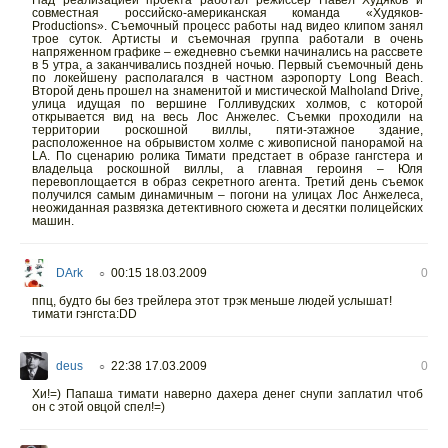
Над реализацией проекта работал режиссер Павел Худяков и
совместная российско-американская команда «Худяков-
Productions». Съемочный процесс работы над видео клипом занял
трое суток. Артисты и съемочная группа работали в очень
напряженном графике – ежедневно съемки начинались на рассвете
в 5 утра, а заканчивались поздней ночью. Первый съемочный день
по локейшену располагался в частном аэропорту Long Beach.
Второй день прошел на знаменитой и мистической Malholand Drive,
улица идущая по вершине Голливудских холмов, с которой
открывается вид на весь Лос Анжелес. Съемки проходили на
территории роскошной виллы, пяти-этажное здание,
расположенное на обрывистом холме с живописной панорамой на
LA. По сценарию ролика Тимати предстает в образе гангстера и
владельца роскошной виллы, а главная героиня – Юля
перевоплощается в образ секретного агента. Третий день съемок
получился самым динамичным – погони на улицах Лос Анжелеса,
неожиданная развязка детективного сюжета и десятки полицейских
машин.
DArk
00:15 18.03.2009
0
○
ппц, будто бы без трейлера этот трэк меньше людей услышат!
тимати гэнгста:DD
deus
22:38 17.03.2009
0
○
Хи!=) Папаша тимати наверно дахера денег снупи заплатил чтоб
он с этой овцой спел!=)