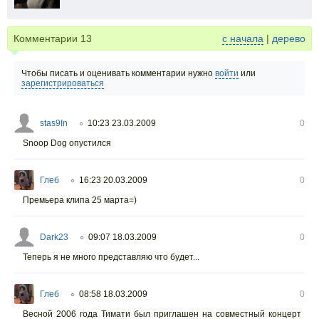
Комментарии
13
с начала
|
дерево
Чтобы писать и оценивать комментарии нужно
войти
или
зарегистрироваться
stas9In
10:23 23.03.2009
0
○
Snoop Dog опустился
Глеб
16:23 20.03.2009
0
○
Премьера клипа 25 марта=)
Dark23
09:07 18.03.2009
0
○
Теперь я не много представляю что будет...
Глеб
08:58 18.03.2009
0
○
Весной 2006 года Тимати был приглашен на совместный концерт