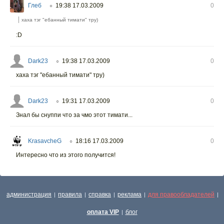
Глеб
19:38 17.03.2009
0
○
хаха тэг "ебанный тимати" тру)
:D
Dark23
19:38 17.03.2009
0
○
хаха тэг "ебанный тимати" тру)
Dark23
19:31 17.03.2009
0
○
Знал бы снуппи что за чмо этот тимати...
KrasavcheG
18:16 17.03.2009
0
○
Интересно что из этого получится!
администрация
правила
справка
реклама
для правообладателей
|
|
|
|
|
оплата VIP
блог
|