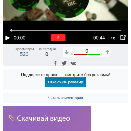
1x
00:00
00:44
6
Просмотры
За сегодня
0
523
0
9
9
Поддержите проект — смотрите без рекламы!
Отключить рекламу
Читать комментарии