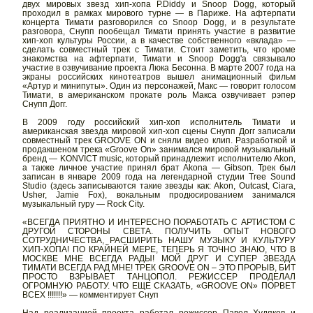
двух мировых звезд хип-хопа P.Diddy и Snoop Dogg, который
проходил в рамках мирового турне — в Париже. На афтерпати
концерта Тимати разговорился со Snoop Dogg, и в результате
разговора, Снупп пообещал Тимати принять участие в развитие
хип-хоп культуры России, а в качестве собственного «вклада» —
сделать совместный трек с Тимати. Стоит заметить, что кроме
знакомства на афтерпати, Тимати и Snoop Dogg'a связывало
участие в озвучивание проекта Люка Бесонна. В марте 2007 года на
экраны российских кинотеатров вышел анимационный фильм
«Артур и минипуты». Один из персонажей, Макс — говорит голосом
Тимати, в американском прокате роль Макса озвучивает рэпер
Снупп Догг.
В 2009 году российский хип-хоп исполнитель Тимати и
американская звезда мировой хип-хоп сцены Снупп Догг записали
совместный трек GROOVE ON и сняли видео клип. Разработкой и
продакшеном трека «Groove On» занимался мировой музыкальный
бренд — KONVICT music, который принадлежит исполнителю Akon,
а также личное участие принял брат Akona — Gibson. Трек был
записан в январе 2009 года на легендарной студии Tree Sound
Studio (здесь записываются такие звезды как: Akon, Outcast, Ciara,
Usher, Jamie Fox), вокальным продюсированием занимался
музыкальный гуру — Rock City.
«ВСЕГДА ПРИЯТНО И ИНТЕРЕСНО ПОРАБОТАТЬ С АРТИСТОМ С
ДРУГОЙ СТОРОНЫ СВЕТА. ПОЛУЧИТЬ ОПЫТ НОВОГО
СОТРУДНИЧЕСТВА, РАСШИРИТЬ НАШУ МУЗЫКУ И КУЛЬТУРУ
ХИП-ХОПА! ПО КРАЙНЕЙ МЕРЕ, ТЕПЕРЬ Я ТОЧНО ЗНАЮ, ЧТО В
МОСКВЕ МНЕ ВСЕГДА РАДЫ! МОЙ ДРУГ И СУПЕР ЗВЕЗДА
ТИМАТИ ВСЕГДА РАД МНЕ! ТРЕК GROOVE ON – ЭТО ПРОРЫВ, БИТ
ПРОСТО ВЗРЫВАЕТ ТАНЦОПОЛ. РЕЖИССЕР ПРОДЕЛАЛ
ОГРОМНУЮ РАБОТУ. ЧТО ЕЩЕ СКАЗАТЬ, «GROOVE ON» ПОРВЕТ
ВСЕХ !!!!!!!» — комментирует Снуп