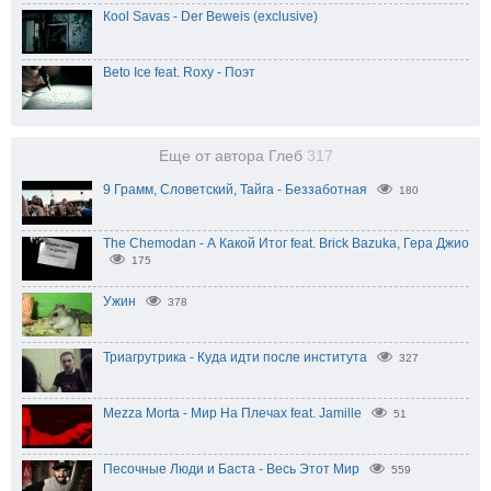
Кool Savas - Der Beweis (exclusive)
Beto Ice feat. Roxy - Поэт
Еще от автора Глеб
317
9 Грамм, Словетский, Тайга - Беззаботная
180
The Chemodan - А Какой Итог feat. Brick Bazuka, Гера Джио
175
Ужин
378
Триагрутрика - Куда идти после института
327
Mezza Morta - Мир На Плечах feat. Jamille
51
Песочные Люди и Баста - Весь Этот Мир
559