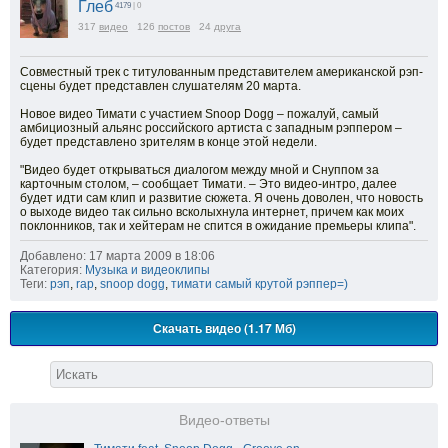
Глеб
4179
| 0
317
видео
126
постов
24
друга
Совместный трек с титулованным представителем американской рэп-
сцены будет представлен слушателям 20 марта.
Новое видео Тимати с участием Snoop Dogg – пожалуй, самый
амбициозный альянс российского артиста с западным рэппером –
будет представлено зрителям в конце этой недели.
"Видео будет открываться диалогом между мной и Снуппом за
карточным столом, – сообщает Тимати. – Это видео-интро, далее
будет идти сам клип и развитие сюжета. Я очень доволен, что новость
о выходе видео так сильно всколыхнула интернет, причем как моих
поклонников, так и хейтерам не спится в ожидание премьеры клипа".
Добавлено: 17 марта 2009 в 18:06
Категория:
Музыка и видеоклипы
Теги:
рэп
,
rap
,
snoop dogg
,
тимати самый крутой рэппер=)
Скачать видео (1.17 Мб)
Видео-ответы