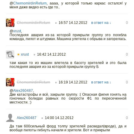
@
ChernomirdinReturn
,
аааа, у которой только каркас остался! у
меня даже видео есть где то..
ChernomirdinReturn
16:57 14.12.2012
в ответ на ↓
0
○
@
xrust
,
Последняя авария из-за которой прикрыли группу это погибла
команда, пилот и штурман. Машина улетела с обрыва и загорелась.
★
xrust
16:42 14.12.2012
0
○
там какая то из машин влетела в басоту зрителей и это была
последняя авария из-за которой прикрыли группу Б
ChernomirdinReturn
16:19 14.12.2012
в ответ на ↓
0
○
@
Alex260487
,
Две катастрофы и всё, закрыли группу. :( Опасная фигня гонять на
гоночных болидах равных по скорости Ф1 по пересеченной
местности. :)
Alex260487
14:00 14.12.2012
0
○
Да там 600сильный форд толпу зрителей раскидал(вроде), да и
вообще пилоты гибнуть начали и зрители. Вот и прикрыли