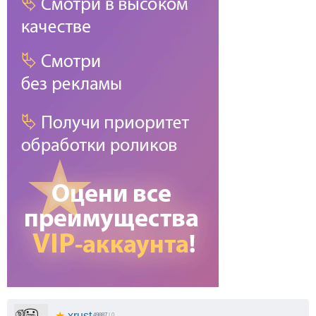
★
xrust
49887
| 0