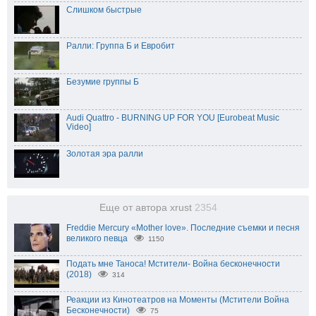
Слишком быстрые
Ралли: Группа Б и Евробит
Безумие группы Б
Audi Quattro - BURNING UP FOR YOU [Eurobeat Music
Video]
Золотая эра ралли
Еще от автора xrust
2354
Freddie Mercury «Mother love». Последние съемки и песня
великого певца
1150
Подать мне Таноса! Мстители- Война бесконечности
(2018)
314
Реакции из Кинотеатров на Моменты (Мстители Война
Бесконечности)
75