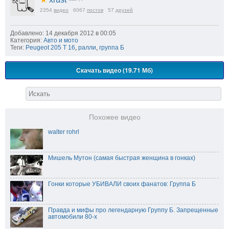
2354
видео
6067
постов
57
друзей
Добавлено: 14 декабря 2012 в 00:05
Категория:
Авто и мото
Теги:
Peugeot 205 T 16
,
ралли
,
группа Б
Скачать видео (19.71 Мб)
Похожее видео
walter rohrl
Мишель Мутон (самая быстрая женщина в гонках)
Гонки которые УБИВАЛИ своих фанатов: Группа Б
Правда и мифы про легендарную Группу Б. Запрещенные
автомобили 80-х