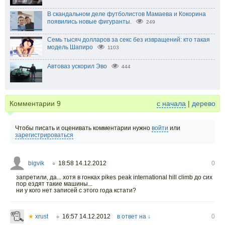
В скандальном деле футболистов Мамаева и Кокорина
появились новые фигуранты.
249
Семь тысяч долларов за секс без извращений: кто такая
модель Шапиро
1103
Автоваз ускорил Эво
444
Комментарии
9
с начала
|
дерево
Чтобы писать и оценивать комментарии нужно
войти
или
зарегистрироваться
bigvik
18:58 14.12.2012
0
○
запретили, да... хотя в гонках pikes peak international hill climb до сих
пор ездят такие машины...
ни у кого нет записей с этого года кстати?
★
xrust
16:57 14.12.2012
в ответ на ↓
0
○