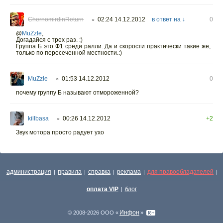
ChernomirdinReturn
02:24 14.12.2012
в ответ на ↓
0
○
@
MuZzle
,
Догадайся с трех раз. :)
Группа Б это Ф1 среди ралли. Да и скорости практически такие же,
только по пересеченной местности.:)
MuZzle
01:53 14.12.2012
0
○
почему группу Б называют отмороженной?
killbasa
00:26 14.12.2012
+2
○
Звук мотора просто радует ухо
администрация
правила
справка
реклама
для правообладателей
|
|
|
|
|
оплата VIP
блог
|
Инфон
© 2008-2026 ООО «
»