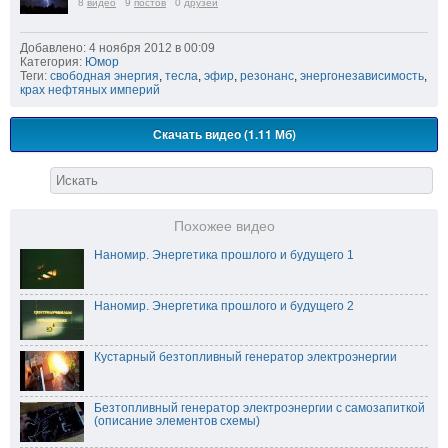
8
видео
9
постов
0
друзей
Добавлено: 4 ноября 2012 в 00:09
Категория:
Юмор
Теги:
свободная энергия
,
тесла
,
эфир
,
резонанс
,
энергонезависимость
,
крах нефтяных империй
Скачать видео (1.11 Мб)
Похожее видео
Наномир. Энергетика прошлого и будущего 1
Наномир. Энергетика прошлого и будущего 2
Кустарный безтопливный генератор электроэнергии
Безтопливный генератор электроэнергии с самозапиткой
(описание элементов схемы)