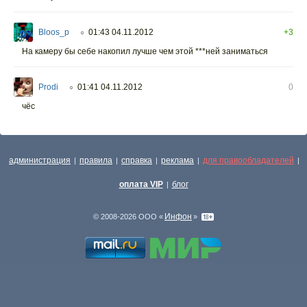
Bloos_p
01:43 04.11.2012
+3
○
На камеру бы себе накопил лучше чем этой ***ней заниматься
Prodi
01:41 04.11.2012
0
○
чёс
администрация
правила
справка
реклама
для правообладателей
|
|
|
|
|
оплата VIP
блог
|
Инфон
© 2008-2026 ООО «
»