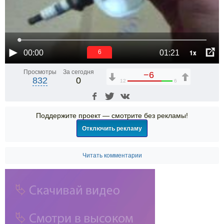
1x
00:00
01:21
6
Просмотры
За сегодня
−6
832
0
12
6
Поддержите проект — смотрите без рекламы!
Отключить рекламу
Читать комментарии