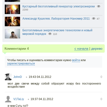
Кустарный безтопливный генератор электроэнергии
2200
Александр Кушелев. Лаборатория Наномир 2011
47
Безтопливные энергетические технологии и новый
мировой порядок
110
Комментарии
4
с начала
|
дерево
Чтобы писать и оценивать комментарии нужно
войти
или
зарегистрироваться
JohnD
19:43 04.11.2012
0
○
мол две свечи между собой образуют искру без постороннего
воздействия
V1TaLiy
19:37 04.11.2012
0
○
в чем Суть то!?