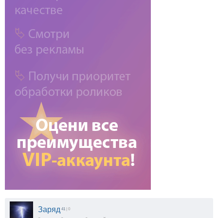
Заряд
41
| 0