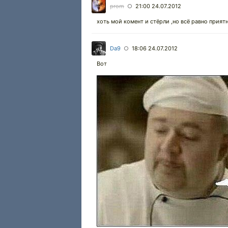
prom
21:00 24.07.2012
○
хоть мой комент и стёрли ,но всё равно прият
Da9
18:06 24.07.2012
○
Вот