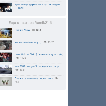
Красавица держалась до последнего
- Prank
Еще от автора Romik21
6
Скажи Мяю
894
кошак навалял псу...)
1502
Low Kick vs Skin ( скины соснули хуй )
1195
ваз 2109 .мазда 3 соснула! в конце
1681
Скажите название песни плиз
748