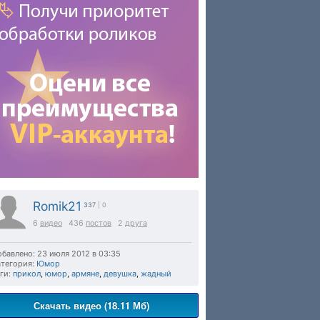
Romik21
337
| 0
6
видео
436
постов
2
друга
бавлено: 23 июля 2012 в 03:35
тегория:
Юмор
ги:
прикол
,
юмор
,
армяне
,
девушка
,
жадный
Скачать видео (18.11 Мб)