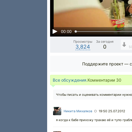
00:00
Просмотры
За сегодня
3,824
0
5
Поддержите проект — с
Все обсуждения.
Комментарии
30
Чтобы писать и оценивать комментарии нужн
Никита Михалков
19:50 25.07.2012
○
я когда к бабе прихожу трахаю её и тупо граб