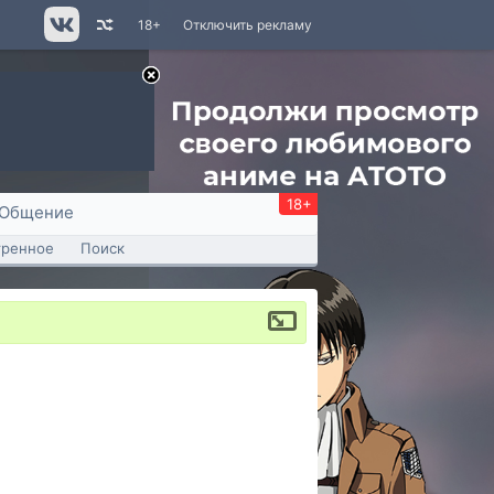
18+
Отключить рекламу
18+
Общение
тренное
Поиск