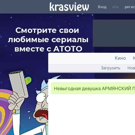
Вход
или
реги
Кино
Загрузить
Нов
Невыгодная девушка АРМЯНСКИЙ ПРИ