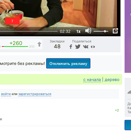
6
1x
02:32
Закладки
Поделиться
+260
48
0
310
Отключить рекламу
мотрите без рекламы!
с начала
|
дерево
о
войти
или
зарегистрироваться
До
Ка
+2
Те
лю