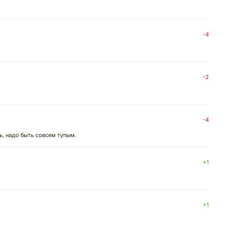
-4
-2
-4
ть, надо быть совсем тупым.
+1
+1