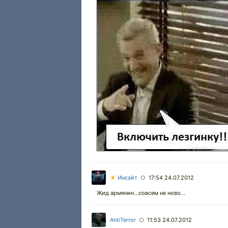
★
Инсайт
17:54 24.07.2012
○
Жид армянин...совсем не ново...
AntiTerror
11:53 24.07.2012
○