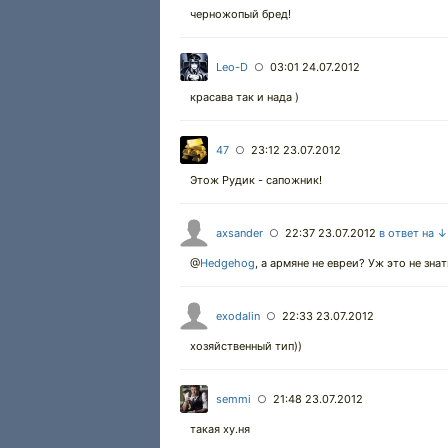
черножопый бред!
Leo-D
03:01 24.07.2012
○
красава так и нада )
47
23:12 23.07.2012
○
Этож Рудик - сапожник!
axsander
22:37 23.07.2012
в ответ на ↓
○
@
Hedgehog
,
а армяне не евреи? Уж это не зна
exodalin
22:33 23.07.2012
○
хозяйственный тип))
semmi
21:48 23.07.2012
○
такая ху.ня