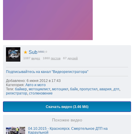
★
Sub
54593
| 0
1087
видео
1860
постов
67
друзей
Подписывайтесь на канал "Видеорегистратора"
Добавлено: 6 июня 2012 в 17:43
Категория:
Авто и мото
Теги:
байкер
,
мотоциклист
,
мотоцикл
,
байк
,
пропустил
,
авария
,
дтп
,
регистратор
,
столкновение
Скачать видео (3.46 Мб)
Похожее видео
04.10.2015 - Красноярск. Смертельное ДТП на
Караульной