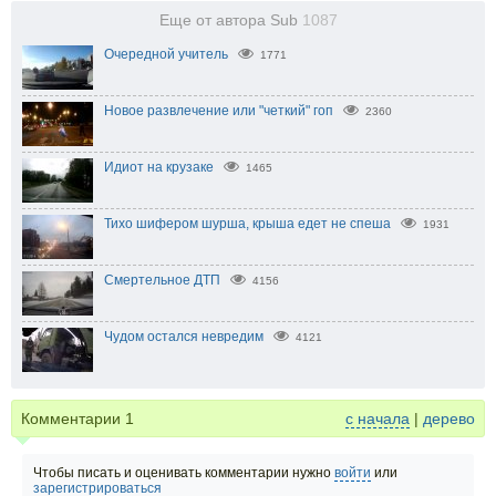
Еще от автора Sub
1087
Очередной учитель
1771
Новое развлечение или "четкий" гоп
2360
Идиот на крузаке
1465
Тихо шифером шурша, крыша едет не спеша
1931
Смертельное ДТП
4156
Чудом остался невредим
4121
Комментарии
1
с начала
|
дерево
Чтобы писать и оценивать комментарии нужно
войти
или
зарегистрироваться