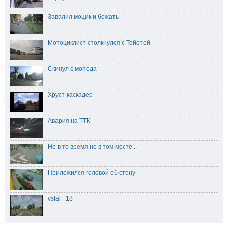
Завалил моцик и бежать
Мотоциклист столкнулся с Тойотой
Скинул с мопеда
Хруст-каскадер
Авария на ТТК
Не в то время не в том месте...
Приложился головой об стену
vstal +18