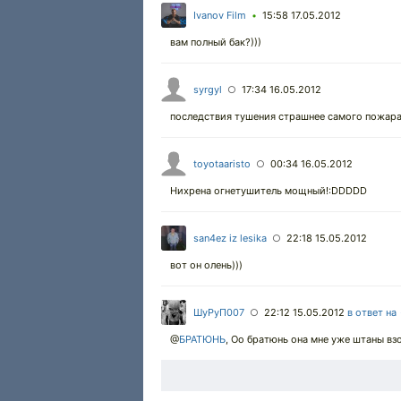
Ivanov Film
15:58 17.05.2012
•
вам полный бак?)))
syrgyl
17:34 16.05.2012
○
последствия тушения страшнее самого пожара.
toyotaaristo
00:34 16.05.2012
○
Нихрена огнетушитель мощный!:DDDDD
san4ez iz lesika
22:18 15.05.2012
○
вот он олень)))
ШуРуП007
22:12 15.05.2012
в ответ на
○
@
БРАТЮНЬ
,
Оо братюнь она мне уже штаны взо