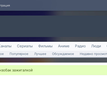
страция
Каналы
Сериалы
Фильмы
Аниме
Радио
Люди
ое
Популярное
Лучшее
Обсуждаемое
Недавно просмо
нзобак зажигалкой