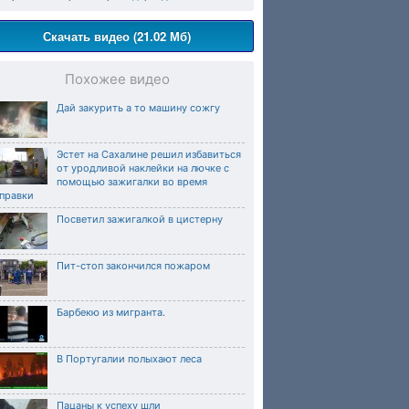
Скачать видео (21.02 Мб)
Похожее видео
Дай закурить а то машину сожгу
Эстет на Сахалине решил избавиться
от уродливой наклейки на лючке с
помощью зажигалки во время
аправки
Посветил зажигалкой в цистерну
Пит-стоп закончился пожаром
Барбекю из мигранта.
В Португалии полыхают леса
Пацаны к успеху шли