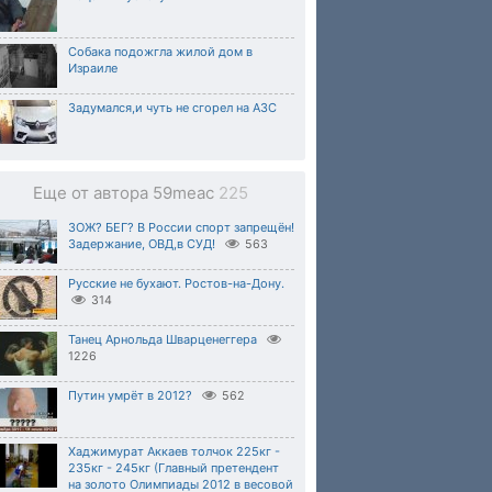
Собака подожгла жилой дом в
Израиле
Задумался,и чуть не сгорел на АЗС
Еще от автора 59meac
225
ЗОЖ? БЕГ? В России спорт запрещён!
Задержание, ОВД,в СУД!
563
Русские не бухают. Ростов-на-Дону.
314
Танец Арнольда Шварценеггера
1226
Путин умрёт в 2012?
562
Хаджимурат Аккаев толчок 225кг -
235кг - 245кг (Главный претендент
на золото Олимпиады 2012 в весовой