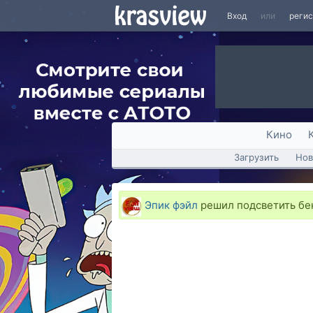
Вход
или
реги
Кино
Загрузить
Нов
Эпик фэйл
решил подсветить бе