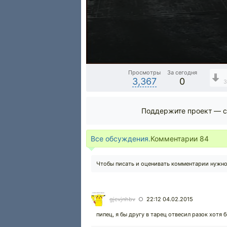
Просмотры
За сегодня
3,367
0
Поддержите проект — с
Все обсуждения.
Комментарии
84
Чтобы писать и оценивать комментарии нужн
gjcvjnhbv
22:12 04.02.2015
○
пипец, я бы другу в тарец отвесил разок хотя 