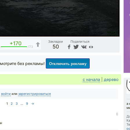
Закладки
Поделиться
+170
50
3
173
Отключить рекламу
мотрите без рекламы!
с начала
|
дерево
о
войти
или
зарегистрироваться
1
2
3
...
9
→
а 
м
0
До
Ка
бы
Те
о