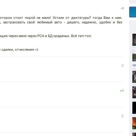
-1
которое стоит порой не мало! Устали от диктатуры? тогда Вам к нам.
, застраховать свой любимый авто - дешего, надежно, удобно и без
щие через меня через РСА и БД краденых. Всё тип-топ.
 сделки, отчисления =)
з
0
+1
0