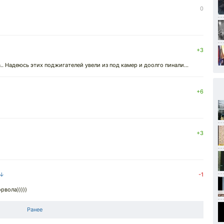
0
+3
. Надеюсь этих поджигателей увели из под камер и доолго пинали...
+6
+3
 ↓
-1
рвола)))))
Ранее