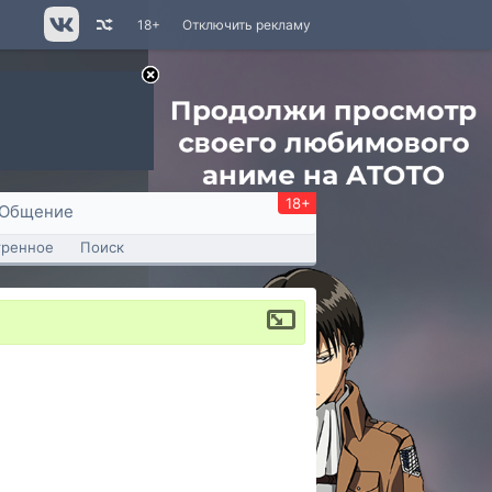
18+
Отключить рекламу
18+
Общение
тренное
Поиск