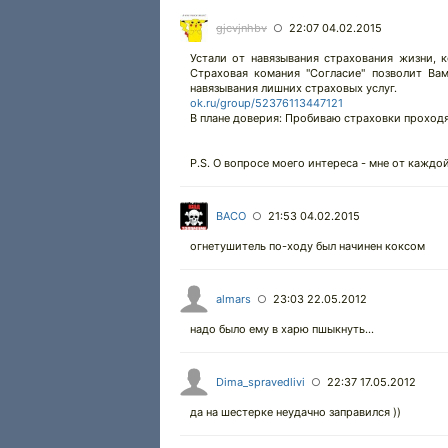
gjcvjnhbv
22:07 04.02.2015
○
Устали от навязывания страхования жизни, 
Страховая комания "Согласие" позволит Вам
навязывания лишних страховых услуг.
ok.ru/group/52376113447121
В плане доверия: Пробиваю страховки проходя
P.S. О вопросе моего интереса - мне от каждой
BACO
21:53 04.02.2015
○
огнетушитель по-ходу был начинен коксом
almars
23:03 22.05.2012
○
надо было ему в харю пшыкнуть...
Dima_spravedlivi
22:37 17.05.2012
○
да на шестерке неудачно заправился ))