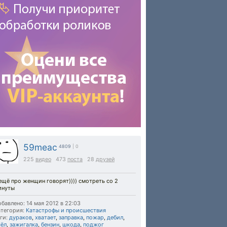
59meac
4809
| 0
225
видео
473
поста
28
друзей
ещё про женщин говорят)))) смотреть со 2
инуты
бавлено: 14 мая 2012 в 22:03
тегория:
Катастрофы и происшествия
ги:
дураков
,
хватает
,
заправка
,
пожар
,
дебил
,
сёл
,
зажигалка
,
бензин
,
шкода
,
поджог